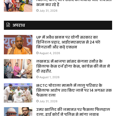
खत्म कर रहे हैं
July 31, 2026
अपराध
UP में अवैध खनन पर योगी सरकार का
डिजिटल प्रहार, आईएमएसएस से 24 घंटे
निगरानी और कड़े एक्शन
August 4, 2026
लखनऊ में भाजपा सांसद कंगना रनौत के
खिलाफ केस दर्ज होगा केस, कांग्रेस की नेता ने
दी तहरीर.
August 1, 2026
IRCTC घोटाला मामले में लालू परिवार के
खिलाफ आरोप तय किए जाने पर 14 अगस्त तक
फैसला टला
July 31, 2026
उमर खालिद की जमानत पर फैसला फिलहाल
टला, हाई कोर्ट ने पुलिस से मांगा जवाब