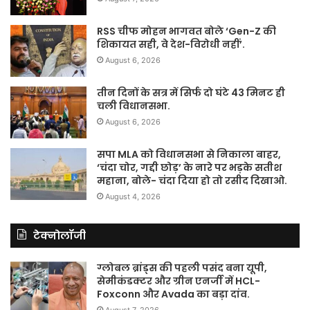
RSS चीफ मोहन भागवत बोले ‘Gen-Z की
शिकायत सही, वे देश-विरोधी नहीं’.
August 6, 2026
तीन दिनों के सत्र में सिर्फ दो घंटे 43 मिनट ही
चली विधानसभा.
August 6, 2026
सपा MLA को विधानसभा से निकाला बाहर,
‘चंदा चोर, गद्दी छोड़’ के नारे पर भड़के सतीश
महाना, बोले- चंदा दिया हो तो रसीद दिखाओ.
August 4, 2026
टेक्नोलॉजी
ग्लोबल ब्रांड्स की पहली पसंद बना यूपी,
सेमीकंडक्टर और ग्रीन एनर्जी में HCL-
Foxconn और Avada का बड़ा दांव.
August 7, 2026