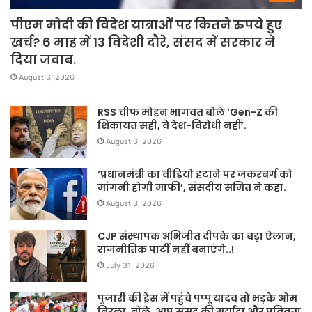
पीएम मोदी की विदेश यात्राओं पर कितने रुपये हुए
खर्च? 6 माह में 13 विदेशी दौरे, संसद में सरकार ने
दिया जवाब.
August 6, 2026
RSS चीफ मोहन भागवत बोले ‘Gen-Z की
शिकायत सही, वे देश-विरोधी नहीं’.
August 6, 2026
‘प्रधानमंत्री का वीडियो हटाने पर जकरबर्ग को
मांगनी होगी माफी’, संसदीय समित ने कहा.
August 3, 2026
CJP संस्थापक अभिजीत दीपके का बड़ा ऐलान,
राजनीतिक पार्टी नहीं बनाएंगे..!
July 31, 2026
पुजारी की ड्रेस में पहुंचे पप्पू यादव तो भड़के ओम
बिरला, बोले, आप संसद की मर्यादा और पवित्रता