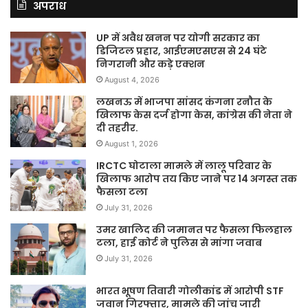
अपराध
UP में अवैध खनन पर योगी सरकार का
डिजिटल प्रहार, आईएमएसएस से 24 घंटे
निगरानी और कड़े एक्शन
August 4, 2026
लखनऊ में भाजपा सांसद कंगना रनौत के
खिलाफ केस दर्ज होगा केस, कांग्रेस की नेता ने
दी तहरीर.
August 1, 2026
IRCTC घोटाला मामले में लालू परिवार के
खिलाफ आरोप तय किए जाने पर 14 अगस्त तक
फैसला टला
July 31, 2026
उमर खालिद की जमानत पर फैसला फिलहाल
टला, हाई कोर्ट ने पुलिस से मांगा जवाब
July 31, 2026
भारत भूषण तिवारी गोलीकांड में आरोपी STF
जवान गिरफ्तार, मामले की जांच जारी