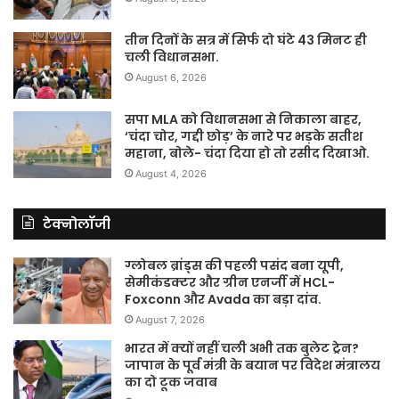
तीन दिनों के सत्र में सिर्फ दो घंटे 43 मिनट ही
चली विधानसभा.
August 6, 2026
सपा MLA को विधानसभा से निकाला बाहर,
‘चंदा चोर, गद्दी छोड़’ के नारे पर भड़के सतीश
महाना, बोले- चंदा दिया हो तो रसीद दिखाओ.
August 4, 2026
टेक्नोलॉजी
ग्लोबल ब्रांड्स की पहली पसंद बना यूपी,
सेमीकंडक्टर और ग्रीन एनर्जी में HCL-
Foxconn और Avada का बड़ा दांव.
August 7, 2026
भारत में क्यों नहीं चली अभी तक बुलेट ट्रेन?
जापान के पूर्व मंत्री के बयान पर विदेश मंत्रालय
का दो टूक जवाब