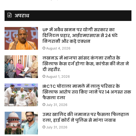
अपराध
UP में अवैध खनन पर योगी सरकार का
डिजिटल प्रहार, आईएमएसएस से 24 घंटे
निगरानी और कड़े एक्शन
August 4, 2026
लखनऊ में भाजपा सांसद कंगना रनौत के
खिलाफ केस दर्ज होगा केस, कांग्रेस की नेता ने
दी तहरीर.
August 1, 2026
IRCTC घोटाला मामले में लालू परिवार के
खिलाफ आरोप तय किए जाने पर 14 अगस्त तक
फैसला टला
July 31, 2026
उमर खालिद की जमानत पर फैसला फिलहाल
टला, हाई कोर्ट ने पुलिस से मांगा जवाब
July 31, 2026