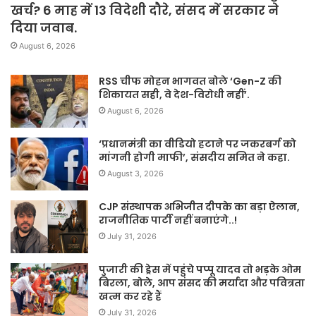
खर्च? 6 माह में 13 विदेशी दौरे, संसद में सरकार ने
दिया जवाब.
August 6, 2026
RSS चीफ मोहन भागवत बोले ‘Gen-Z की
शिकायत सही, वे देश-विरोधी नहीं’.
August 6, 2026
‘प्रधानमंत्री का वीडियो हटाने पर जकरबर्ग को
मांगनी होगी माफी’, संसदीय समित ने कहा.
August 3, 2026
CJP संस्थापक अभिजीत दीपके का बड़ा ऐलान,
राजनीतिक पार्टी नहीं बनाएंगे..!
July 31, 2026
पुजारी की ड्रेस में पहुंचे पप्पू यादव तो भड़के ओम
बिरला, बोले, आप संसद की मर्यादा और पवित्रता
खत्म कर रहे हैं
July 31, 2026