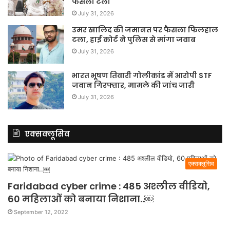
फैसला टला
July 31, 2026
उमर खालिद की जमानत पर फैसला फिलहाल
टला, हाई कोर्ट ने पुलिस से मांगा जवाब
July 31, 2026
भारत भूषण तिवारी गोलीकांड में आरोपी STF
जवान गिरफ्तार, मामले की जांच जारी
July 31, 2026
एक्सक्लूसिव
एक्सक्लूसिव
Faridabad cyber crime : 485 अश्लील वीडियो,
60 महिलाओं को बनाया निशाना..￼
September 12, 2022