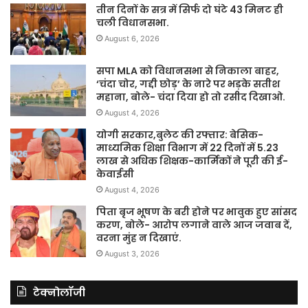
तीन दिनों के सत्र में सिर्फ दो घंटे 43 मिनट ही
चली विधानसभा.
August 6, 2026
सपा MLA को विधानसभा से निकाला बाहर,
‘चंदा चोर, गद्दी छोड़’ के नारे पर भड़के सतीश
महाना, बोले- चंदा दिया हो तो रसीद दिखाओ.
August 4, 2026
योगी सरकार,बुलेट की रफ्तार: बेसिक-
माध्यमिक शिक्षा विभाग में 22 दिनों में 5.23
लाख से अधिक शिक्षक-कार्मिकों ने पूरी की ई-
केवाईसी
August 4, 2026
पिता बृज भूषण के बरी होने पर भावुक हुए सांसद
करण, बोले- आरोप लगाने वाले आज जवाब दें,
वरना मुंह न दिखाएं.
August 3, 2026
टेक्नोलॉजी