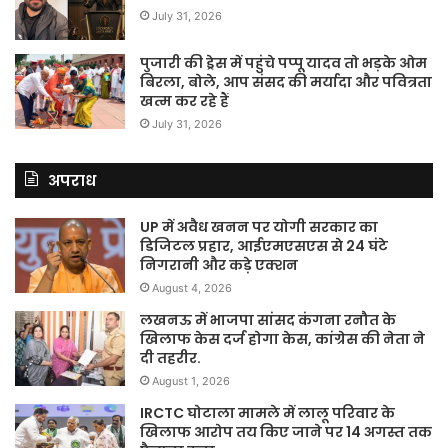
July 31, 2026
पुजारी की ड्रेस में पहुंचे पप्पू यादव तो भड़के ओम
बिरला, बोले, आप संसद की मर्यादा और पवित्रता
खत्म कर रहे हैं
July 31, 2026
अपराध
UP में अवैध खनन पर योगी सरकार का
डिजिटल प्रहार, आईएमएसएस से 24 घंटे
निगरानी और कड़े एक्शन
August 4, 2026
लखनऊ में भाजपा सांसद कंगना रनौत के
खिलाफ केस दर्ज होगा केस, कांग्रेस की नेता ने
दी तहरीर.
August 1, 2026
IRCTC घोटाला मामले में लालू परिवार के
खिलाफ आरोप तय किए जाने पर 14 अगस्त तक