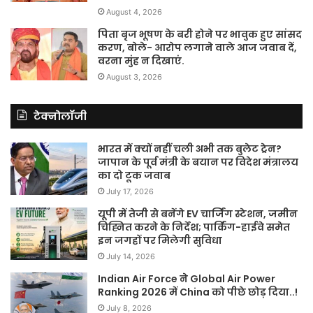
August 4, 2026
पिता बृज भूषण के बरी होने पर भावुक हुए सांसद
करण, बोले- आरोप लगाने वाले आज जवाब दें,
वरना मुंह न दिखाएं.
August 3, 2026
टेक्नोलॉजी
भारत में क्यों नहीं चली अभी तक बुलेट ट्रेन?
जापान के पूर्व मंत्री के बयान पर विदेश मंत्रालय
का दो टूक जवाब
July 17, 2026
यूपी में तेजी से बनेंगे EV चार्जिंग स्टेशन, जमीन
चिह्नित करने के निर्देश; पार्किंग-हाईवे समेत
इन जगहों पर मिलेगी सुविधा
July 14, 2026
Indian Air Force ने Global Air Power
Ranking 2026 में China को पीछे छोड़ दिया..!
July 8, 2026