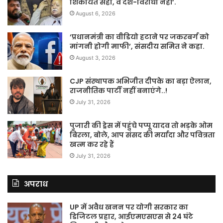
शिकायत सही, वे देश-विरोधी नहीं’.
August 6, 2026
‘प्रधानमंत्री का वीडियो हटाने पर जकरबर्ग को
मांगनी होगी माफी’, संसदीय समित ने कहा.
August 3, 2026
CJP संस्थापक अभिजीत दीपके का बड़ा ऐलान,
राजनीतिक पार्टी नहीं बनाएंगे..!
July 31, 2026
पुजारी की ड्रेस में पहुंचे पप्पू यादव तो भड़के ओम
बिरला, बोले, आप संसद की मर्यादा और पवित्रता
खत्म कर रहे हैं
July 31, 2026
अपराध
UP में अवैध खनन पर योगी सरकार का
डिजिटल प्रहार, आईएमएसएस से 24 घंटे