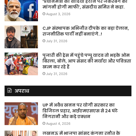
‘प्रधानमंत्री का वीडियो हटाने पर जकरबर्ग को
मांगनी होगी माफी’, संसदीय समित ने कहा.
August 3, 2026
CJP संस्थापक अभिजीत दीपके का बड़ा ऐलान,
राजनीतिक पार्टी नहीं बनाएंगे..!
July 31, 2026
पुजारी की ड्रेस में पहुंचे पप्पू यादव तो भड़के ओम
बिरला, बोले, आप संसद की मर्यादा और पवित्रता
खत्म कर रहे हैं
July 31, 2026
अपराध
UP में अवैध खनन पर योगी सरकार का
डिजिटल प्रहार, आईएमएसएस से 24 घंटे
निगरानी और कड़े एक्शन
August 4, 2026
लखनऊ में भाजपा सांसद कंगना रनौत के