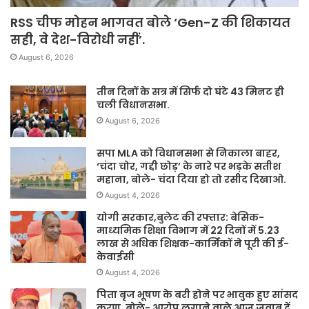
RSS चीफ मोहन भागवत बोले ‘Gen-Z की शिकायत
सही, वे देश-विरोधी नहीं’.
August 6, 2026
तीन दिनों के सत्र में सिर्फ दो घंटे 43 मिनट ही
चली विधानसभा.
August 6, 2026
सपा MLA को विधानसभा से निकाला बाहर,
‘चंदा चोर, गद्दी छोड़’ के नारे पर भड़के सतीश
महाना, बोले- चंदा दिया हो तो रसीद दिखाओ.
August 4, 2026
योगी सरकार,बुलेट की रफ्तार: बेसिक-
माध्यमिक शिक्षा विभाग में 22 दिनों में 5.23
लाख से अधिक शिक्षक-कार्मिकों ने पूरी की ई-
केवाईसी
August 4, 2026
पिता बृज भूषण के बरी होने पर भावुक हुए सांसद
करण, बोले- आरोप लगाने वाले आज जवाब दें,