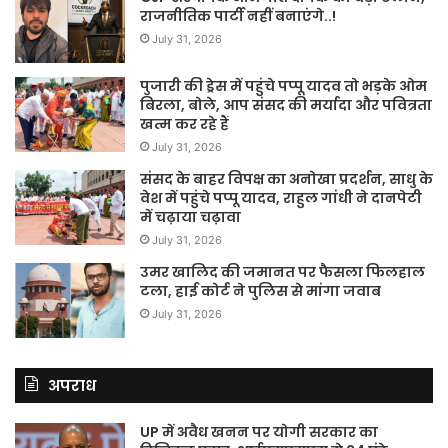
राजनीतिक पार्टी नहीं बनाएंगे..!
July 31, 2026
पुजारी की ड्रेस में पहुंचे पप्पू यादव तो भड़के ओम
बिरला, बोले, आप संसद की मर्यादा और पवित्रता
खत्म कर रहे हैं
July 31, 2026
संसद के बाहर विपक्ष का अनोखा प्रदर्शन, साधु के
वेश में पहुंचे पप्पू यादव, राहुल गांधी ने दानपेटी
में चढ़ाया चढ़ावा
July 31, 2026
उमर खालिद की जमानत पर फैसला फिलहाल
टला, हाई कोर्ट ने पुलिस से मांगा जवाब
July 31, 2026
अपराध
UP में अवैध खनन पर योगी सरकार का