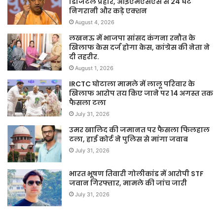
डिजिटल प्रहार, आईएमएसएस से 24 घंटे
निगरानी और कड़े एक्शन
August 4, 2026
लखनऊ में भाजपा सांसद कंगना रनौत के
खिलाफ केस दर्ज होगा केस, कांग्रेस की नेता ने
दी तहरीर.
August 1, 2026
IRCTC घोटाला मामले में लालू परिवार के
खिलाफ आरोप तय किए जाने पर 14 अगस्त तक
फैसला टला
July 31, 2026
उमर खालिद की जमानत पर फैसला फिलहाल
टला, हाई कोर्ट ने पुलिस से मांगा जवाब
July 31, 2026
भारत भूषण तिवारी गोलीकांड में आरोपी STF
जवान गिरफ्तार, मामले की जांच जारी
July 31, 2026