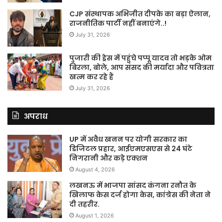
CJP संस्थापक अभिजीत दीपके का बड़ा ऐलान,
राजनीतिक पार्टी नहीं बनाएंगे..!
July 31, 2026
पुजारी की ड्रेस में पहुंचे पप्पू यादव तो भड़के ओम
बिरला, बोले, आप संसद की मर्यादा और पवित्रता
खत्म कर रहे हैं
July 31, 2026
अपराध
UP में अवैध खनन पर योगी सरकार का
डिजिटल प्रहार, आईएमएसएस से 24 घंटे
निगरानी और कड़े एक्शन
August 4, 2026
लखनऊ में भाजपा सांसद कंगना रनौत के
खिलाफ केस दर्ज होगा केस, कांग्रेस की नेता ने
दी तहरीर.
August 1, 2026