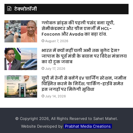
टेक्नोलॉजी
ग्लोबल ब्रांड्स की पहली पसंद बना यूपी,
सेमीकंडक्टर और ग्रीन एनर्जी में HCL-
Foxconn और Avada का बड़ा दांव.
August 7, 2026
भारत में क्यों नहीं चली अभी तक बुलेट ट्रेन?
जापान के पूर्व मंत्री के बयान पर विदेश मंत्रालय
का दो टूक जवाब
July 17, 2026
यूपी में तेजी से बनेंगे EV चार्जिंग स्टेशन, जमीन
चिह्नित करने के निर्देश; पार्किंग-हाईवे समेत
इन जगहों पर मिलेगी सुविधा
July 14, 2026
© Copyright 2026, All Rights Reserved to Sahet Mahet.
Website Developed by
Prabhat Media Creations