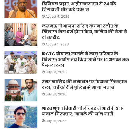
डिजिटल प्रहार, आईएमएसएस से 24 घंटे
निगरानी और कड़े एक्शन
August 4, 2026
लखनऊ में भाजपा सांसद कंगना रनौत के
खिलाफ केस दर्ज होगा केस, कांग्रेस की नेता ने
दी तहरीर.
August 1, 2026
IRCTC घोटाला मामले में लालू परिवार के
खिलाफ आरोप तय किए जाने पर 14 अगस्त तक
फैसला टला
July 31, 2026
उमर खालिद की जमानत पर फैसला फिलहाल
टला, हाई कोर्ट ने पुलिस से मांगा जवाब
July 31, 2026
भारत भूषण तिवारी गोलीकांड में आरोपी STF
जवान गिरफ्तार, मामले की जांच जारी
July 31, 2026