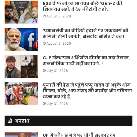
RSS चीफ मोहन भागवत बोले ‘Gen-Z की
शिकायत सही, वे देश-विरोधी नहीं’.
August 6, 2026
‘प्रधानमंत्री का वीडियो हटाने पर जकरबर्ग को
मांगनी होगी माफी’, संसदीय समित ने कहा.
August 3, 2026
CJP संस्थापक अभिजीत दीपके का बड़ा ऐलान,
राजनीतिक पार्टी नहीं बनाएंगे..!
July 31, 2026
पुजारी की ड्रेस में पहुंचे पप्पू यादव तो भड़के ओम
बिरला, बोले, आप संसद की मर्यादा और पवित्रता
खत्म कर रहे हैं
July 31, 2026
अपराध
UP में अवैध खनन पर योगी सरकार का