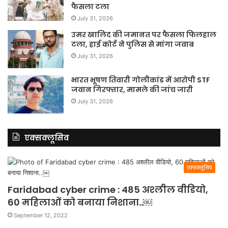
फैसला टला
July 31, 2026
उमर खालिद की जमानत पर फैसला फिलहाल
टला, हाई कोर्ट ने पुलिस से मांगा जवाब
July 31, 2026
भारत भूषण तिवारी गोलीकांड में आरोपी STF
जवान गिरफ्तार, मामले की जांच जारी
July 31, 2026
एक्सक्लूसिव
एक्सक्लूसिव
Faridabad cyber crime : 485 अश्लील वीडियो,
60 महिलाओं को बनाया निशाना..￼
September 12, 2022