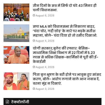
तीन दिनों के सत्र में सिर्फ दो घंटे 43 मिनट ही
चली विधानसभा.
August 6, 2026
सपा MLA को विधानसभा से निकाला बाहर,
‘चंदा चोर, गद्दी छोड़’ के नारे पर भड़के सतीश
महाना, बोले- चंदा दिया हो तो रसीद दिखाओ.
August 4, 2026
योगी सरकार,बुलेट की रफ्तार: बेसिक-
माध्यमिक शिक्षा विभाग में 22 दिनों में 5.23
लाख से अधिक शिक्षक-कार्मिकों ने पूरी की ई-
केवाईसी
August 4, 2026
पिता बृज भूषण के बरी होने पर भावुक हुए सांसद
करण, बोले- आरोप लगाने वाले आज जवाब दें,
वरना मुंह न दिखाएं.
August 3, 2026
टेक्नोलॉजी