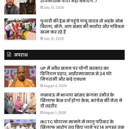
राजनीतिक पार्टी नहीं बनाएंगे..!
July 31, 2026
पुजारी की ड्रेस में पहुंचे पप्पू यादव तो भड़के ओम
बिरला, बोले, आप संसद की मर्यादा और पवित्रता
खत्म कर रहे हैं
July 31, 2026
अपराध
UP में अवैध खनन पर योगी सरकार का
डिजिटल प्रहार, आईएमएसएस से 24 घंटे
निगरानी और कड़े एक्शन
August 4, 2026
लखनऊ में भाजपा सांसद कंगना रनौत के
खिलाफ केस दर्ज होगा केस, कांग्रेस की नेता ने
दी तहरीर.
August 1, 2026
IRCTC घोटाला मामले में लालू परिवार के
खिलाफ आरोप तय किए जाने पर 14 अगस्त तक