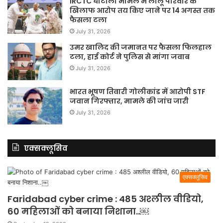
IRCTC घोटाला मामले में लालू परिवार के
खिलाफ आरोप तय किए जाने पर 14 अगस्त तक
फैसला टला
July 31, 2026
उमर खालिद की जमानत पर फैसला फिलहाल
टला, हाई कोर्ट ने पुलिस से मांगा जवाब
July 31, 2026
भारत भूषण तिवारी गोलीकांड में आरोपी STF
जवान गिरफ्तार, मामले की जांच जारी
July 31, 2026
एक्सक्लूसिव
एक्सक्लूसिव
Faridabad cyber crime : 485 अश्लील वीडियो,
60 महिलाओं को बनाया निशाना..￼