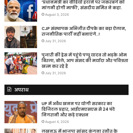
‘प्रधानमंत्री का वीडियो हटाने पर जकरबर्ग को
मांगनी होगी माफी’, संसदीय समित ने कहा.
August 3, 2026
CJP संस्थापक अभिजीत दीपके का बड़ा ऐलान,
राजनीतिक पार्टी नहीं बनाएंगे..!
July 31, 2026
पुजारी की ड्रेस में पहुंचे पप्पू यादव तो भड़के ओम
बिरला, बोले, आप संसद की मर्यादा और पवित्रता
खत्म कर रहे हैं
July 31, 2026
अपराध
UP में अवैध खनन पर योगी सरकार का
डिजिटल प्रहार, आईएमएसएस से 24 घंटे
निगरानी और कड़े एक्शन
August 4, 2026
लखनऊ में भाजपा सांसद कंगना रनौत के