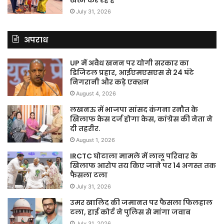
खत्म कर रहे हैं
July 31, 2026
अपराध
UP में अवैध खनन पर योगी सरकार का
डिजिटल प्रहार, आईएमएसएस से 24 घंटे
निगरानी और कड़े एक्शन
August 4, 2026
लखनऊ में भाजपा सांसद कंगना रनौत के
खिलाफ केस दर्ज होगा केस, कांग्रेस की नेता ने
दी तहरीर.
August 1, 2026
IRCTC घोटाला मामले में लालू परिवार के
खिलाफ आरोप तय किए जाने पर 14 अगस्त तक
फैसला टला
July 31, 2026
उमर खालिद की जमानत पर फैसला फिलहाल
टला, हाई कोर्ट ने पुलिस से मांगा जवाब
July 31, 2026