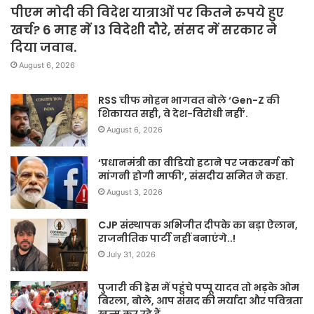
पीएम मोदी की विदेश यात्राओं पर कितने रुपये हुए
खर्च? 6 माह में 13 विदेशी दौरे, संसद में सरकार ने
दिया जवाब.
August 6, 2026
RSS चीफ मोहन भागवत बोले ‘Gen-Z की
शिकायत सही, वे देश-विरोधी नहीं’.
August 6, 2026
‘प्रधानमंत्री का वीडियो हटाने पर जकरबर्ग को
मांगनी होगी माफी’, संसदीय समित ने कहा.
August 3, 2026
CJP संस्थापक अभिजीत दीपके का बड़ा ऐलान,
राजनीतिक पार्टी नहीं बनाएंगे..!
July 31, 2026
पुजारी की ड्रेस में पहुंचे पप्पू यादव तो भड़के ओम
बिरला, बोले, आप संसद की मर्यादा और पवित्रता