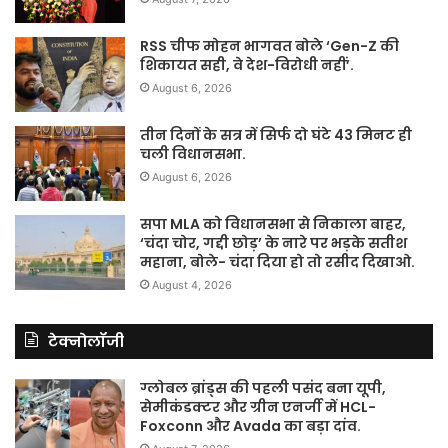
RSS चीफ मोहन भागवत बोले ‘Gen-Z की
शिकायत सही, वे देश-विरोधी नहीं’.
August 6, 2026
तीन दिनों के सत्र में सिर्फ दो घंटे 43 मिनट ही
चली विधानसभा.
August 6, 2026
सपा MLA को विधानसभा से निकाला बाहर,
‘चंदा चोर, गद्दी छोड़’ के नारे पर भड़के सतीश
महाना, बोले- चंदा दिया हो तो रसीद दिखाओ.
August 4, 2026
टेक्नोलॉजी
ग्लोबल ब्रांड्स की पहली पसंद बना यूपी,
सेमीकंडक्टर और ग्रीन एनर्जी में HCL-
Foxconn और Avada का बड़ा दांव.