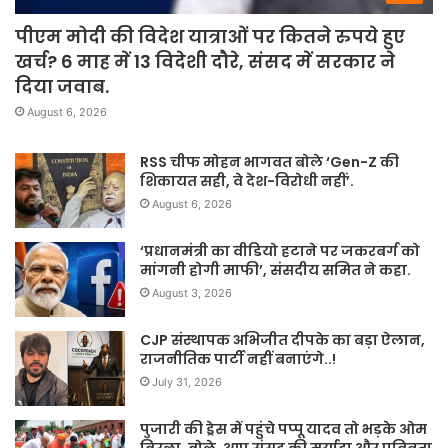
पीएम मोदी की विदेश यात्राओं पर कितने रुपये हुए
खर्च? 6 माह में 13 विदेशी दौरे, संसद में सरकार ने
दिया जवाब.
August 6, 2026
RSS चीफ मोहन भागवत बोले ‘Gen-Z की
शिकायत सही, वे देश-विरोधी नहीं’.
August 6, 2026
‘प्रधानमंत्री का वीडियो हटाने पर जकरबर्ग को
मांगनी होगी माफी’, संसदीय समित ने कहा.
August 3, 2026
CJP संस्थापक अभिजीत दीपके का बड़ा ऐलान,
राजनीतिक पार्टी नहीं बनाएंगे..!
July 31, 2026
पुजारी की ड्रेस में पहुंचे पप्पू यादव तो भड़के ओम