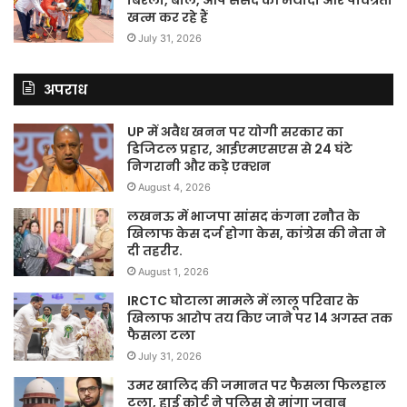
बिरला, बोले, आप संसद की मर्यादा और पवित्रता
खत्म कर रहे हैं
July 31, 2026
अपराध
UP में अवैध खनन पर योगी सरकार का
डिजिटल प्रहार, आईएमएसएस से 24 घंटे
निगरानी और कड़े एक्शन
August 4, 2026
लखनऊ में भाजपा सांसद कंगना रनौत के
खिलाफ केस दर्ज होगा केस, कांग्रेस की नेता ने
दी तहरीर.
August 1, 2026
IRCTC घोटाला मामले में लालू परिवार के
खिलाफ आरोप तय किए जाने पर 14 अगस्त तक
फैसला टला
July 31, 2026
उमर खालिद की जमानत पर फैसला फिलहाल
टला, हाई कोर्ट ने पुलिस से मांगा जवाब