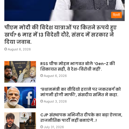
दिल्ली
पीएम मोदी की विदेश यात्राओं पर कितने रुपये हुए
खर्च? 6 माह में 13 विदेशी दौरे, संसद में सरकार ने
दिया जवाब.
August 6, 2026
RSS चीफ मोहन भागवत बोले ‘Gen-Z की
शिकायत सही, वे देश-विरोधी नहीं’.
August 6, 2026
‘प्रधानमंत्री का वीडियो हटाने पर जकरबर्ग को
मांगनी होगी माफी’, संसदीय समित ने कहा.
August 3, 2026
CJP संस्थापक अभिजीत दीपके का बड़ा ऐलान,
राजनीतिक पार्टी नहीं बनाएंगे..!
July 31, 2026