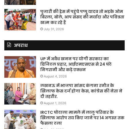
पुजारी की ड्रेस में पहुंचे पप्पू यादव तो भड़के ओम
बिरला, बोले, आप संसद की मर्यादा और पवित्रता
खत्म कर रहे हैं
July 31, 2026
अपराध
UP में अवैध खनन पर योगी सरकार का
डिजिटल प्रहार, आईएमएसएस से 24 घंटे
निगरानी और कड़े एक्शन
August 4, 2026
लखनऊ में भाजपा सांसद कंगना रनौत के
खिलाफ केस दर्ज होगा केस, कांग्रेस की नेता ने
दी तहरीर.
August 1, 2026
IRCTC घोटाला मामले में लालू परिवार के
खिलाफ आरोप तय किए जाने पर 14 अगस्त तक
फैसला टला