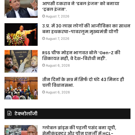
आपसी टकराव ने ‘डबल इंजन’ को बनाया
‘ट्रबल इंजन’.
August 7, 2026
उ.प्र. में 30 लाख लोगों की आजीविका का साधन
बना हथकरघा-पावरलूम:मुख्यमंत्री योगी
August 7, 2026
RSS चीफ मोहन भागवत बोले ‘Gen-Z की
शिकायत सही, वे देश-विरोधी नहीं’.
August 6, 2026
तीन दिनों के सत्र में सिर्फ दो घंटे 43 मिनट ही
चली विधानसभा.
August 6, 2026
टेक्नोलॉजी
ग्लोबल ब्रांड्स की पहली पसंद बना यूपी,
सेमीकंडक्टर और ग्रीन एनर्जी में HCL-