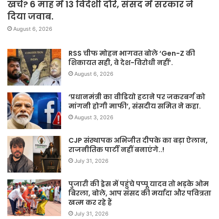
खर्च? 6 माह में 13 विदेशी दौरे, संसद में सरकार ने
दिया जवाब.
August 6, 2026
RSS चीफ मोहन भागवत बोले ‘Gen-Z की
शिकायत सही, वे देश-विरोधी नहीं’.
August 6, 2026
‘प्रधानमंत्री का वीडियो हटाने पर जकरबर्ग को
मांगनी होगी माफी’, संसदीय समित ने कहा.
August 3, 2026
CJP संस्थापक अभिजीत दीपके का बड़ा ऐलान,
राजनीतिक पार्टी नहीं बनाएंगे..!
July 31, 2026
पुजारी की ड्रेस में पहुंचे पप्पू यादव तो भड़के ओम
बिरला, बोले, आप संसद की मर्यादा और पवित्रता
खत्म कर रहे हैं
July 31, 2026