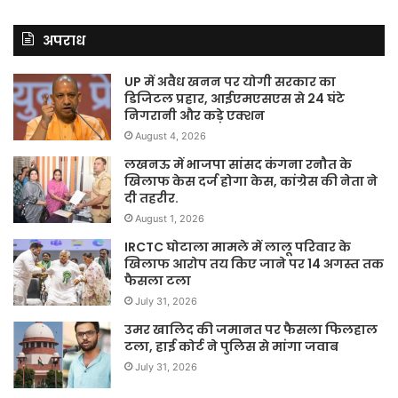
अपराध
UP में अवैध खनन पर योगी सरकार का
डिजिटल प्रहार, आईएमएसएस से 24 घंटे
निगरानी और कड़े एक्शन
August 4, 2026
लखनऊ में भाजपा सांसद कंगना रनौत के
खिलाफ केस दर्ज होगा केस, कांग्रेस की नेता ने
दी तहरीर.
August 1, 2026
IRCTC घोटाला मामले में लालू परिवार के
खिलाफ आरोप तय किए जाने पर 14 अगस्त तक
फैसला टला
July 31, 2026
उमर खालिद की जमानत पर फैसला फिलहाल
टला, हाई कोर्ट ने पुलिस से मांगा जवाब
July 31, 2026