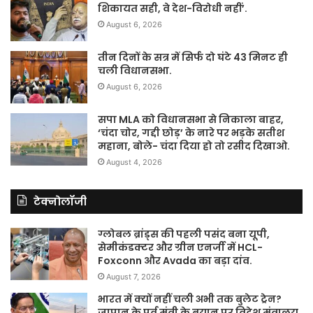
शिकायत सही, वे देश-विरोधी नहीं’.
August 6, 2026
तीन दिनों के सत्र में सिर्फ दो घंटे 43 मिनट ही
चली विधानसभा.
August 6, 2026
सपा MLA को विधानसभा से निकाला बाहर,
‘चंदा चोर, गद्दी छोड़’ के नारे पर भड़के सतीश
महाना, बोले- चंदा दिया हो तो रसीद दिखाओ.
August 4, 2026
टेक्नोलॉजी
ग्लोबल ब्रांड्स की पहली पसंद बना यूपी,
सेमीकंडक्टर और ग्रीन एनर्जी में HCL-
Foxconn और Avada का बड़ा दांव.
August 7, 2026
भारत में क्यों नहीं चली अभी तक बुलेट ट्रेन?
जापान के पूर्व मंत्री के बयान पर विदेश मंत्रालय