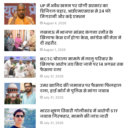
UP में अवैध खनन पर योगी सरकार का
डिजिटल प्रहार, आईएमएसएस से 24 घंटे
निगरानी और कड़े एक्शन
August 4, 2026
लखनऊ में भाजपा सांसद कंगना रनौत के
खिलाफ केस दर्ज होगा केस, कांग्रेस की नेता ने
दी तहरीर.
August 1, 2026
IRCTC घोटाला मामले में लालू परिवार के
खिलाफ आरोप तय किए जाने पर 14 अगस्त तक
फैसला टला
July 31, 2026
उमर खालिद की जमानत पर फैसला फिलहाल
टला, हाई कोर्ट ने पुलिस से मांगा जवाब
July 31, 2026
भारत भूषण तिवारी गोलीकांड में आरोपी STF
जवान गिरफ्तार, मामले की जांच जारी
July 31, 2026