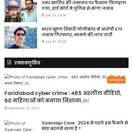
उमर खालिद की जमानत पर फैसला फिलहाल
टला, हाई कोर्ट ने पुलिस से मांगा जवाब
July 31, 2026
भारत भूषण तिवारी गोलीकांड में आरोपी STF
जवान गिरफ्तार, मामले की जांच जारी
July 31, 2026
एक्सक्लूसिव
एक्सक्लूसिव
Faridabad cyber crime : 485 अश्लील वीडियो,
60 महिलाओं को बनाया निशाना..￼
September 12, 2022
Gyanvapi Case : 2024 से पहले इस फैसले से
क्या बदलने वाला है ?