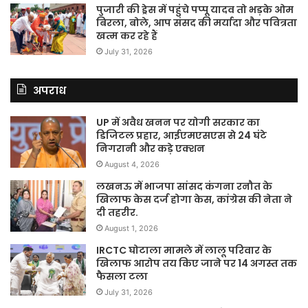
पुजारी की ड्रेस में पहुंचे पप्पू यादव तो भड़के ओम
बिरला, बोले, आप संसद की मर्यादा और पवित्रता
खत्म कर रहे हैं
July 31, 2026
अपराध
UP में अवैध खनन पर योगी सरकार का
डिजिटल प्रहार, आईएमएसएस से 24 घंटे
निगरानी और कड़े एक्शन
August 4, 2026
लखनऊ में भाजपा सांसद कंगना रनौत के
खिलाफ केस दर्ज होगा केस, कांग्रेस की नेता ने
दी तहरीर.
August 1, 2026
IRCTC घोटाला मामले में लालू परिवार के
खिलाफ आरोप तय किए जाने पर 14 अगस्त तक
फैसला टला
July 31, 2026