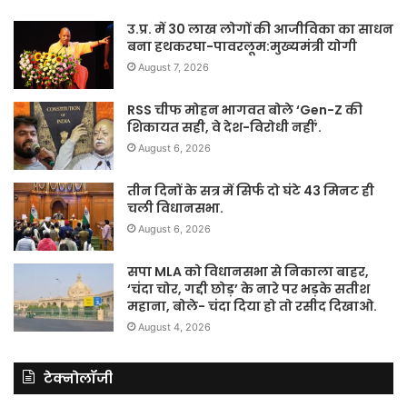
उ.प्र. में 30 लाख लोगों की आजीविका का साधन
बना हथकरघा-पावरलूम:मुख्यमंत्री योगी
August 7, 2026
RSS चीफ मोहन भागवत बोले ‘Gen-Z की
शिकायत सही, वे देश-विरोधी नहीं’.
August 6, 2026
तीन दिनों के सत्र में सिर्फ दो घंटे 43 मिनट ही
चली विधानसभा.
August 6, 2026
सपा MLA को विधानसभा से निकाला बाहर,
‘चंदा चोर, गद्दी छोड़’ के नारे पर भड़के सतीश
महाना, बोले- चंदा दिया हो तो रसीद दिखाओ.
August 4, 2026
टेक्नोलॉजी