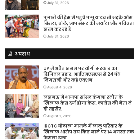
July 31, 2026
पुजारी की ड्रेस में पहुंचे पप्पू यादव तो भड़के ओम
बिरला, बोले, आप संसद की मर्यादा और पवित्रता
खत्म कर रहे हैं
July 31, 2026
अपराध
UP में अवैध खनन पर योगी सरकार का
डिजिटल प्रहार, आईएमएसएस से 24 घंटे
निगरानी और कड़े एक्शन
August 4, 2026
लखनऊ में भाजपा सांसद कंगना रनौत के
खिलाफ केस दर्ज होगा केस, कांग्रेस की नेता ने
दी तहरीर.
August 1, 2026
IRCTC घोटाला मामले में लालू परिवार के
खिलाफ आरोप तय किए जाने पर 14 अगस्त तक
फैसला टला