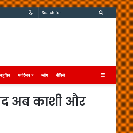
Switch
Search
skin
for
Sidebar
क्लूसिव
मनोरंजन
ब्लॉग
वीडियो
े बाद अब काशी और