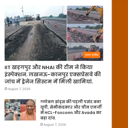
उत्तर प्रदेश
IIT खड़गपुर और NHAI की टीम ने किया
इंस्पेक्शन. लखनऊ-कानपुर एक्सप्रेसवे की
जांच में ड्रेनेज सिस्टम में मिली खामियां.
August 7, 2026
ग्लोबल ब्रांड्स की पहली पसंद बना
यूपी, सेमीकंडक्टर और ग्रीन एनर्जी
में HCL-Foxconn और Avada का
बड़ा दांव.
August 7, 2026