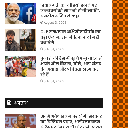
‘प्रधानमंत्री का वीडियो हटाने पर
जकरबर्ग को मांगनी होगी माफी’,
संसदीय समित ने कहा.
August 3, 2026
CJP संस्थापक अभिजीत दीपके का
बड़ा ऐलान, राजनीतिक पार्टी नहीं
बनाएंगे..!
July 31, 2026
पुजारी की ड्रेस में पहुंचे पप्पू यादव तो
भड़के ओम बिरला, बोले, आप संसद
की मर्यादा और पवित्रता खत्म कर
रहे हैं
July 31, 2026
अपराध
UP में अवैध खनन पर योगी सरकार
का डिजिटल प्रहार, आईएमएसएस
से 24 घंटे निगरानी और कड़े एक्शन