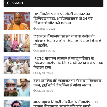
अपराध
UP में अवैध खनन पर योगी सरकार का
डिजिटल प्रहार, आईएमएसएस से 24 घंटे
निगरानी और कड़े एक्शन
August 4, 2026
लखनऊ में भाजपा सांसद कंगना रनौत के
खिलाफ केस दर्ज होगा केस, कांग्रेस की नेता ने
दी तहरीर.
August 1, 2026
IRCTC घोटाला मामले में लालू परिवार के
खिलाफ आरोप तय किए जाने पर 14 अगस्त तक
फैसला टला
July 31, 2026
उमर खालिद की जमानत पर फैसला फिलहाल
टला, हाई कोर्ट ने पुलिस से मांगा जवाब
July 31, 2026
भारत भूषण तिवारी गोलीकांड में आरोपी STF
जवान गिरफ्तार, मामले की जांच जारी