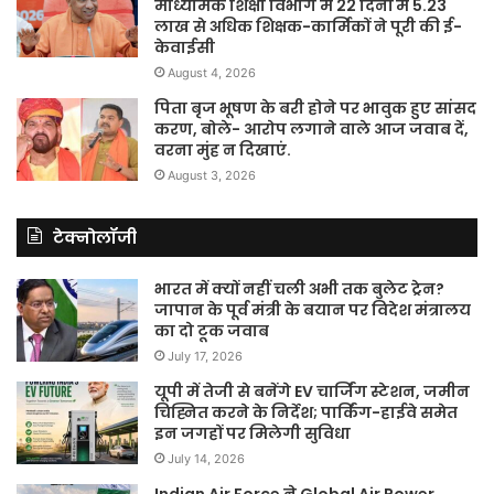
माध्यमिक शिक्षा विभाग में 22 दिनों में 5.23
लाख से अधिक शिक्षक-कार्मिकों ने पूरी की ई-
केवाईसी
August 4, 2026
पिता बृज भूषण के बरी होने पर भावुक हुए सांसद
करण, बोले- आरोप लगाने वाले आज जवाब दें,
वरना मुंह न दिखाएं.
August 3, 2026
टेक्नोलॉजी
भारत में क्यों नहीं चली अभी तक बुलेट ट्रेन?
जापान के पूर्व मंत्री के बयान पर विदेश मंत्रालय
का दो टूक जवाब
July 17, 2026
यूपी में तेजी से बनेंगे EV चार्जिंग स्टेशन, जमीन
चिह्नित करने के निर्देश; पार्किंग-हाईवे समेत
इन जगहों पर मिलेगी सुविधा
July 14, 2026
Indian Air Force ने Global Air Power