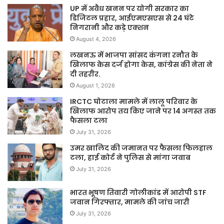
UP में अवैध खनन पर योगी सरकार का
डिजिटल प्रहार, आईएमएसएस से 24 घंटे
निगरानी और कड़े एक्शन
August 4, 2026
लखनऊ में भाजपा सांसद कंगना रनौत के
खिलाफ केस दर्ज होगा केस, कांग्रेस की नेता ने
दी तहरीर.
August 1, 2026
IRCTC घोटाला मामले में लालू परिवार के
खिलाफ आरोप तय किए जाने पर 14 अगस्त तक
फैसला टला
July 31, 2026
उमर खालिद की जमानत पर फैसला फिलहाल
टला, हाई कोर्ट ने पुलिस से मांगा जवाब
July 31, 2026
भारत भूषण तिवारी गोलीकांड में आरोपी STF
जवान गिरफ्तार, मामले की जांच जारी
July 31, 2026