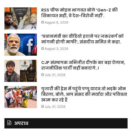
RSS चीफ मोहन भागवत बोले ‘Gen-Z की
शिकायत सही, वे देश-विरोधी नहीं’.
August 6, 2026
‘प्रधानमंत्री का वीडियो हटाने पर जकरबर्ग को
मांगनी होगी माफी’, संसदीय समित ने कहा.
August 3, 2026
CJP संस्थापक अभिजीत दीपके का बड़ा ऐलान,
राजनीतिक पार्टी नहीं बनाएंगे..!
July 31, 2026
पुजारी की ड्रेस में पहुंचे पप्पू यादव तो भड़के ओम
बिरला, बोले, आप संसद की मर्यादा और पवित्रता
खत्म कर रहे हैं
July 31, 2026
अपराध