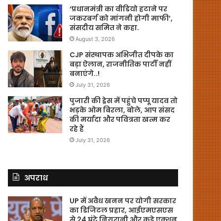
‘प्रधानमंत्री का वीडियो हटाने पर
जकरबर्ग को मांगनी होगी माफी’,
संसदीय समित ने कहा.
August 3, 2026
CJP संस्थापक अभिजीत दीपके का
बड़ा ऐलान, राजनीतिक पार्टी नहीं
बनाएंगे..!
July 31, 2026
पुजारी की ड्रेस में पहुंचे पप्पू यादव तो
भड़के ओम बिरला, बोले, आप संसद
की मर्यादा और पवित्रता खत्म कर
रहे हैं
July 31, 2026
अपराध
UP में अवैध खनन पर योगी सरकार
का डिजिटल प्रहार, आईएमएसएस
से 24 घंटे निगरानी और कड़े एक्शन