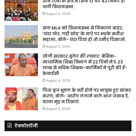
सपा MLA को विधानसभा से निकाला बाहर,
‘चंदा चोर, गद्दी छोड़’ के नारे पर भड़के सतीश
महाना, बोले- चंदा दिया हो तो रसीद दिखाओ.
August 4, 2026
योगी सरकार,बुलेट की रफ्तार: बेसिक-
माध्यमिक शिक्षा विभाग में 22 दिनों में 5.23
लाख से अधिक शिक्षक-कार्मिकों ने पूरी की ई-
केवाईसी
August 4, 2026
पिता बृज भूषण के बरी होने पर भावुक हुए सांसद
करण, बोले- आरोप लगाने वाले आज जवाब दें,
वरना मुंह न दिखाएं.
August 3, 2026
टेक्नोलॉजी
भारत में क्यों नहीं चली अभी तक बुलेट ट्रेन?
जापान के पूर्व मंत्री के बयान पर विदेश मंत्रालय
का दो टूक जवाब