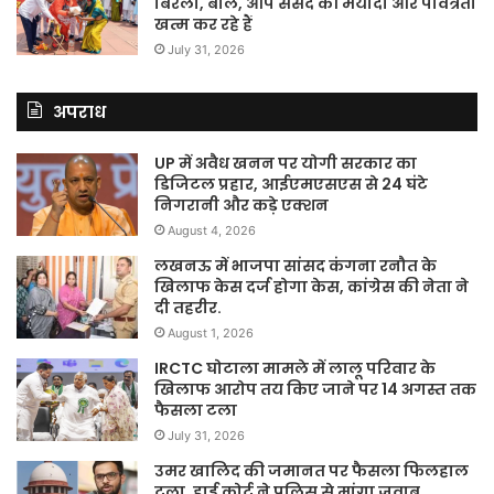
बिरला, बोले, आप संसद की मर्यादा और पवित्रता
खत्म कर रहे हैं
July 31, 2026
अपराध
UP में अवैध खनन पर योगी सरकार का
डिजिटल प्रहार, आईएमएसएस से 24 घंटे
निगरानी और कड़े एक्शन
August 4, 2026
लखनऊ में भाजपा सांसद कंगना रनौत के
खिलाफ केस दर्ज होगा केस, कांग्रेस की नेता ने
दी तहरीर.
August 1, 2026
IRCTC घोटाला मामले में लालू परिवार के
खिलाफ आरोप तय किए जाने पर 14 अगस्त तक
फैसला टला
July 31, 2026
उमर खालिद की जमानत पर फैसला फिलहाल
टला, हाई कोर्ट ने पुलिस से मांगा जवाब