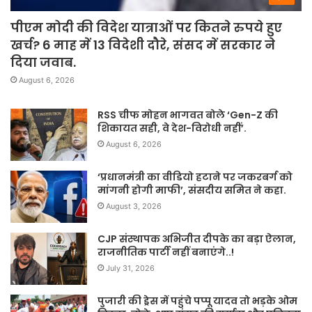
पीएम मोदी की विदेश यात्राओं पर कितने रुपये हुए
खर्च? 6 माह में 13 विदेशी दौरे, संसद में सरकार ने
दिया जवाब.
August 6, 2026
RSS चीफ मोहन भागवत बोले ‘Gen-Z की
शिकायत सही, वे देश-विरोधी नहीं’.
August 6, 2026
‘प्रधानमंत्री का वीडियो हटाने पर जकरबर्ग को
मांगनी होगी माफी’, संसदीय समित ने कहा.
August 3, 2026
CJP संस्थापक अभिजीत दीपके का बड़ा ऐलान,
राजनीतिक पार्टी नहीं बनाएंगे..!
July 31, 2026
पुजारी की ड्रेस में पहुंचे पप्पू यादव तो भड़के ओम