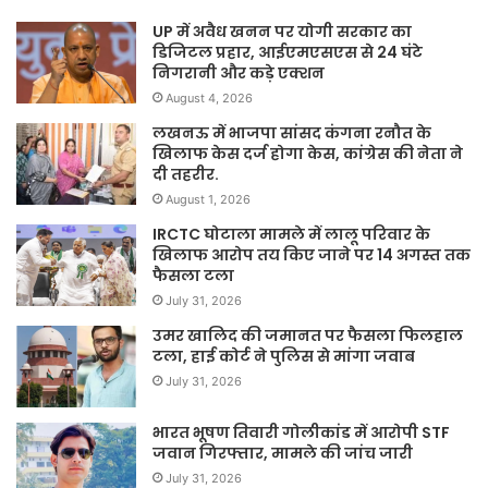
UP में अवैध खनन पर योगी सरकार का
डिजिटल प्रहार, आईएमएसएस से 24 घंटे
निगरानी और कड़े एक्शन
August 4, 2026
लखनऊ में भाजपा सांसद कंगना रनौत के
खिलाफ केस दर्ज होगा केस, कांग्रेस की नेता ने
दी तहरीर.
August 1, 2026
IRCTC घोटाला मामले में लालू परिवार के
खिलाफ आरोप तय किए जाने पर 14 अगस्त तक
फैसला टला
July 31, 2026
उमर खालिद की जमानत पर फैसला फिलहाल
टला, हाई कोर्ट ने पुलिस से मांगा जवाब
July 31, 2026
भारत भूषण तिवारी गोलीकांड में आरोपी STF
जवान गिरफ्तार, मामले की जांच जारी
July 31, 2026