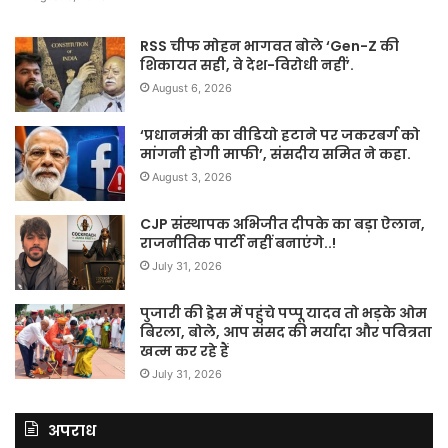
RSS चीफ मोहन भागवत बोले ‘Gen-Z की
शिकायत सही, वे देश-विरोधी नहीं’.
August 6, 2026
‘प्रधानमंत्री का वीडियो हटाने पर जकरबर्ग को
मांगनी होगी माफी’, संसदीय समित ने कहा.
August 3, 2026
CJP संस्थापक अभिजीत दीपके का बड़ा ऐलान,
राजनीतिक पार्टी नहीं बनाएंगे..!
July 31, 2026
पुजारी की ड्रेस में पहुंचे पप्पू यादव तो भड़के ओम
बिरला, बोले, आप संसद की मर्यादा और पवित्रता
खत्म कर रहे हैं
July 31, 2026
अपराध