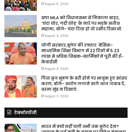
माध्यमिक शिक्षा विभाग में 22 दिनों में 5.23
लाख से अधिक शिक्षक-कार्मिकों ने पूरी की ई-
केवाईसी
August 4, 2026
पिता बृज भूषण के बरी होने पर भावुक हुए सांसद
करण, बोले- आरोप लगाने वाले आज जवाब दें,
वरना मुंह न दिखाएं.
August 3, 2026
टेक्नोलॉजी
भारत में क्यों नहीं चली अभी तक बुलेट ट्रेन?
जापान के पूर्व मंत्री के बयान पर विदेश मंत्रालय
का दो टूक जवाब
July 17, 2026
यूपी में तेजी से बनेंगे EV चार्जिंग स्टेशन, जमीन
चिह्नित करने के निर्देश; पार्किंग-हाईवे समेत
इन जगहों पर मिलेगी सुविधा
July 14, 2026