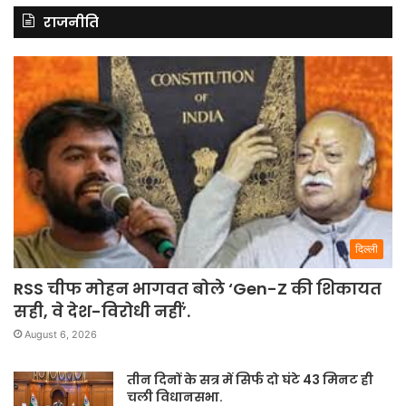
दिल्ली
RSS चीफ मोहन भागवत बोले ‘Gen-Z की शिकायत
सही, वे देश-विरोधी नहीं’.
August 6, 2026
तीन दिनों के सत्र में सिर्फ दो घंटे 43 मिनट ही
चली विधानसभा.
August 6, 2026
सपा MLA को विधानसभा से निकाला बाहर,
‘चंदा चोर, गद्दी छोड़’ के नारे पर भड़के सतीश
महाना, बोले- चंदा दिया हो तो रसीद दिखाओ.
August 4, 2026
योगी सरकार,बुलेट की रफ्तार: बेसिक-