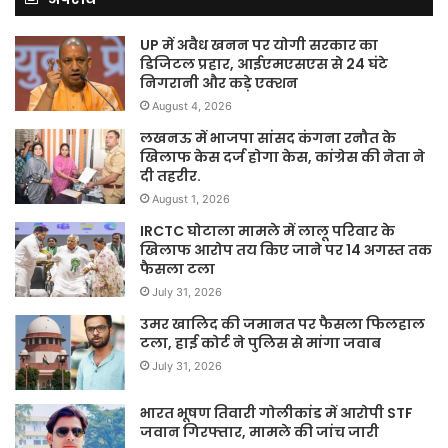
UP में अवैध खनन पर योगी सरकार का
डिजिटल प्रहार, आईएमएसएस से 24 घंटे
निगरानी और कड़े एक्शन
August 4, 2026
लखनऊ में भाजपा सांसद कंगना रनौत के
खिलाफ केस दर्ज होगा केस, कांग्रेस की नेता ने
दी तहरीर.
August 1, 2026
IRCTC घोटाला मामले में लालू परिवार के
खिलाफ आरोप तय किए जाने पर 14 अगस्त तक
फैसला टला
July 31, 2026
उमर खालिद की जमानत पर फैसला फिलहाल
टला, हाई कोर्ट ने पुलिस से मांगा जवाब
July 31, 2026
भारत भूषण तिवारी गोलीकांड में आरोपी STF
जवान गिरफ्तार, मामले की जांच जारी