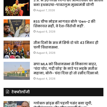
उ.प्र. में 30 लाख लोगों की आजीविका का साधन
बना हथकरघा-पावरलूम:मुख्यमंत्री योगी
August 7, 2026
RSS चीफ मोहन भागवत बोले ‘Gen-Z की
शिकायत सही, वे देश-विरोधी नहीं’.
August 6, 2026
तीन दिनों के सत्र में सिर्फ दो घंटे 43 मिनट ही
चली विधानसभा.
August 6, 2026
सपा MLA को विधानसभा से निकाला बाहर,
‘चंदा चोर, गद्दी छोड़’ के नारे पर भड़के सतीश
महाना, बोले- चंदा दिया हो तो रसीद दिखाओ.
August 4, 2026
टेक्नोलॉजी
ग्लोबल ब्रांड्स की पहली पसंद बना यूपी,