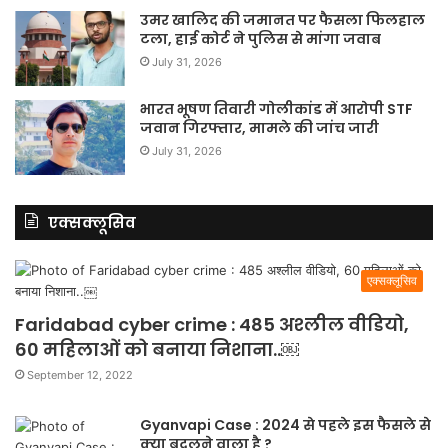
उमर खालिद की जमानत पर फैसला फिलहाल
टला, हाई कोर्ट ने पुलिस से मांगा जवाब
July 31, 2026
भारत भूषण तिवारी गोलीकांड में आरोपी STF
जवान गिरफ्तार, मामले की जांच जारी
July 31, 2026
एक्सक्लूसिव
एक्सक्लूसिव
Faridabad cyber crime : 485 अश्लील वीडियो,
60 महिलाओं को बनाया निशाना..￼
September 12, 2022
Gyanvapi Case : 2024 से पहले इस फैसले से
क्या बदलने वाला है ?