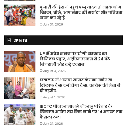
पुजारी की ड्रेस में पहुंचे पप्पू यादव तो भड़के ओम
बिरला, बोले, आप संसद की मर्यादा और पवित्रता
खत्म कर रहे हैं
July 31, 2026
अपराध
UP में अवैध खनन पर योगी सरकार का
डिजिटल प्रहार, आईएमएसएस से 24 घंटे
निगरानी और कड़े एक्शन
August 4, 2026
लखनऊ में भाजपा सांसद कंगना रनौत के
खिलाफ केस दर्ज होगा केस, कांग्रेस की नेता ने
दी तहरीर.
August 1, 2026
IRCTC घोटाला मामले में लालू परिवार के
खिलाफ आरोप तय किए जाने पर 14 अगस्त तक
फैसला टला
July 31, 2026