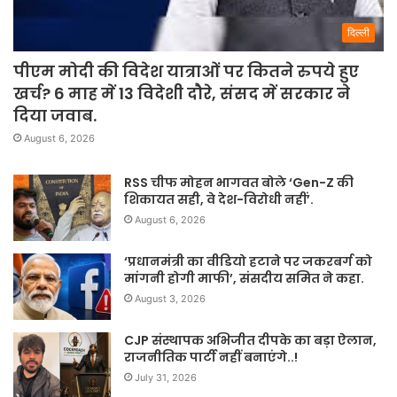
दिल्ली
पीएम मोदी की विदेश यात्राओं पर कितने रुपये हुए
खर्च? 6 माह में 13 विदेशी दौरे, संसद में सरकार ने
दिया जवाब.
August 6, 2026
RSS चीफ मोहन भागवत बोले ‘Gen-Z की
शिकायत सही, वे देश-विरोधी नहीं’.
August 6, 2026
‘प्रधानमंत्री का वीडियो हटाने पर जकरबर्ग को
मांगनी होगी माफी’, संसदीय समित ने कहा.
August 3, 2026
CJP संस्थापक अभिजीत दीपके का बड़ा ऐलान,
राजनीतिक पार्टी नहीं बनाएंगे..!
July 31, 2026