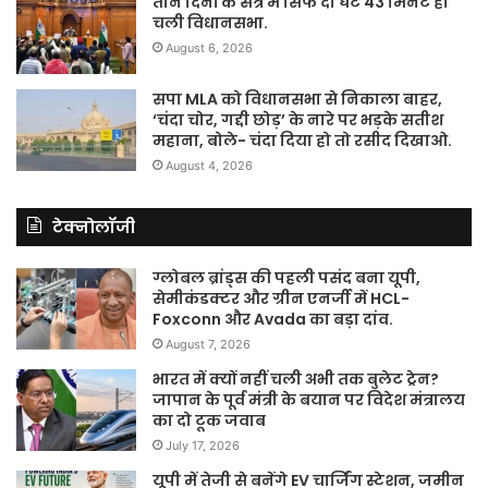
तीन दिनों के सत्र में सिर्फ दो घंटे 43 मिनट ही
चली विधानसभा.
August 6, 2026
सपा MLA को विधानसभा से निकाला बाहर,
‘चंदा चोर, गद्दी छोड़’ के नारे पर भड़के सतीश
महाना, बोले- चंदा दिया हो तो रसीद दिखाओ.
August 4, 2026
टेक्नोलॉजी
ग्लोबल ब्रांड्स की पहली पसंद बना यूपी,
सेमीकंडक्टर और ग्रीन एनर्जी में HCL-
Foxconn और Avada का बड़ा दांव.
August 7, 2026
भारत में क्यों नहीं चली अभी तक बुलेट ट्रेन?
जापान के पूर्व मंत्री के बयान पर विदेश मंत्रालय
का दो टूक जवाब
July 17, 2026
यूपी में तेजी से बनेंगे EV चार्जिंग स्टेशन, जमीन