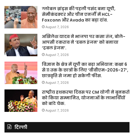
ग्लोबल ब्रांड्स की पहली पसंद बना यूपी,
सेमीकंडक्टर और ग्रीन एनर्जी में HCL-
Foxconn और Avada का बड़ा दांव.
August 7, 2026
अखिलेश यादव ने भाजपा पर कसा तंज, बोले-
आपसी टकराव ने ‘डबल इंजन’ को बनाया
‘ट्रबल इंजन’.
August 7, 2026
विज्ञान के क्षेत्र में यूपी का बड़ा अभियान: कक्षा 6
से 11 तक के छात्रों के लिए ‘वीवीएम-2026-27’,
छात्रवृत्ति से जमा हो सकेगी फीस.
August 7, 2026
राष्ट्रीय हथकरघा दिवस पर CM योगी ने बुनकरों
को किया सम्मानित, योजनाओं के लाभार्थियों
को बांटे चेक.
August 7, 2026
दिल्ली