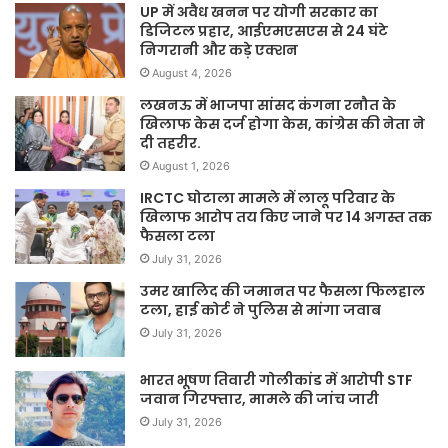
UP में अवैध खनन पर योगी सरकार का
डिजिटल प्रहार, आईएमएसएस से 24 घंटे
निगरानी और कड़े एक्शन
August 4, 2026
लखनऊ में भाजपा सांसद कंगना रनौत के
खिलाफ केस दर्ज होगा केस, कांग्रेस की नेता ने
दी तहरीर.
August 1, 2026
IRCTC घोटाला मामले में लालू परिवार के
खिलाफ आरोप तय किए जाने पर 14 अगस्त तक
फैसला टला
July 31, 2026
उमर खालिद की जमानत पर फैसला फिलहाल
टला, हाई कोर्ट ने पुलिस से मांगा जवाब
July 31, 2026
भारत भूषण तिवारी गोलीकांड में आरोपी STF
जवान गिरफ्तार, मामले की जांच जारी
July 31, 2026