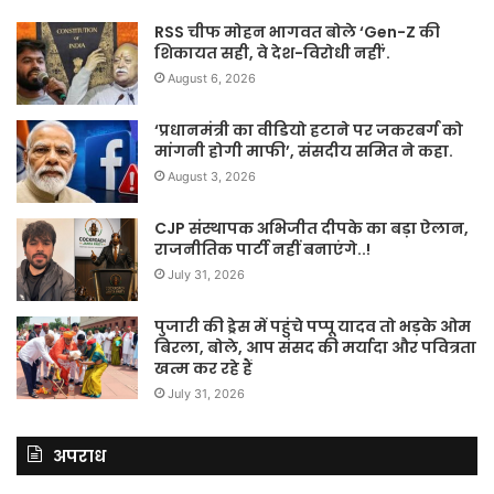
RSS चीफ मोहन भागवत बोले ‘Gen-Z की
शिकायत सही, वे देश-विरोधी नहीं’.
August 6, 2026
‘प्रधानमंत्री का वीडियो हटाने पर जकरबर्ग को
मांगनी होगी माफी’, संसदीय समित ने कहा.
August 3, 2026
CJP संस्थापक अभिजीत दीपके का बड़ा ऐलान,
राजनीतिक पार्टी नहीं बनाएंगे..!
July 31, 2026
पुजारी की ड्रेस में पहुंचे पप्पू यादव तो भड़के ओम
बिरला, बोले, आप संसद की मर्यादा और पवित्रता
खत्म कर रहे हैं
July 31, 2026
अपराध