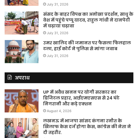
July 31, 2026
संसद के बाहर विपक्ष का अनोखा प्रदर्शन, साधु के
वेश में पहुंचे पप्पू यादव, राहुल गांधी ने दानपेटी
में चढ़ाया चढ़ावा
July 31, 2026
उमर खालिद की जमानत पर फैसला फिलहाल
टला, हाई कोर्ट ने पुलिस से मांगा जवाब
July 31, 2026
अपराध
UP में अवैध खनन पर योगी सरकार का
डिजिटल प्रहार, आईएमएसएस से 24 घंटे
निगरानी और कड़े एक्शन
August 4, 2026
लखनऊ में भाजपा सांसद कंगना रनौत के
खिलाफ केस दर्ज होगा केस, कांग्रेस की नेता ने
दी तहरीर.