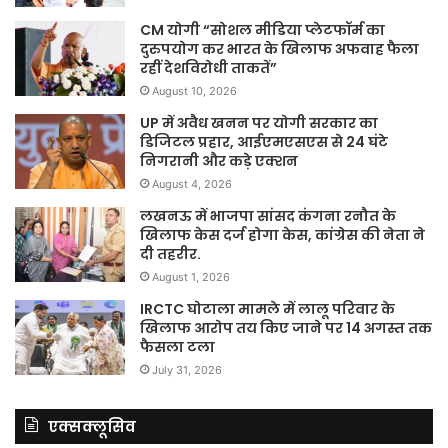
CM योगी “सोशल मीडिया प्लेटफॉर्म का
दुरुपयोग कर भारत के खिलाफ अफवाह फैला
रहीं देशविरोधी ताकतें”
August 10, 2026
UP में अवैध खनन पर योगी सरकार का
डिजिटल प्रहार, आईएमएसएस से 24 घंटे
निगरानी और कड़े एक्शन
August 4, 2026
लखनऊ में भाजपा सांसद कंगना रनौत के
खिलाफ केस दर्ज होगा केस, कांग्रेस की नेता ने
दी तहरीर.
August 1, 2026
IRCTC घोटाला मामले में लालू परिवार के
खिलाफ आरोप तय किए जाने पर 14 अगस्त तक
फैसला टला
July 31, 2026
एक्सक्लूसिव