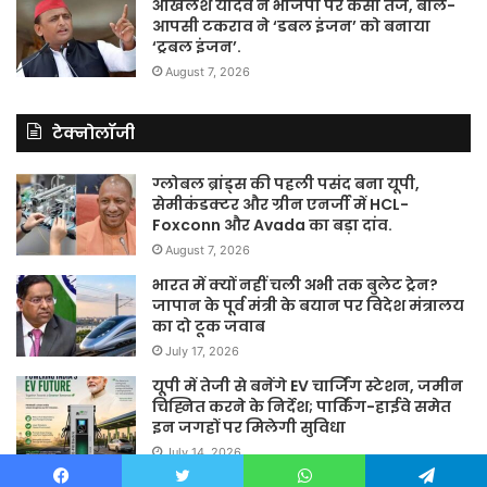
अखिलेश यादव ने भाजपा पर कसा तंज, बोले-
आपसी टकराव ने ‘डबल इंजन’ को बनाया
‘ट्रबल इंजन’.
August 7, 2026
टेक्नोलॉजी
ग्लोबल ब्रांड्स की पहली पसंद बना यूपी,
सेमीकंडक्टर और ग्रीन एनर्जी में HCL-
Foxconn और Avada का बड़ा दांव.
August 7, 2026
भारत में क्यों नहीं चली अभी तक बुलेट ट्रेन?
जापान के पूर्व मंत्री के बयान पर विदेश मंत्रालय
का दो टूक जवाब
July 17, 2026
यूपी में तेजी से बनेंगे EV चार्जिंग स्टेशन, जमीन
चिह्नित करने के निर्देश; पार्किंग-हाईवे समेत
इन जगहों पर मिलेगी सुविधा
July 14, 2026