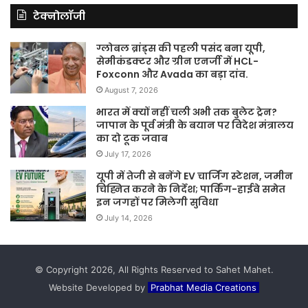
टेक्नोलॉजी
ग्लोबल ब्रांड्स की पहली पसंद बना यूपी,
सेमीकंडक्टर और ग्रीन एनर्जी में HCL-
Foxconn और Avada का बड़ा दांव.
August 7, 2026
भारत में क्यों नहीं चली अभी तक बुलेट ट्रेन?
जापान के पूर्व मंत्री के बयान पर विदेश मंत्रालय
का दो टूक जवाब
July 17, 2026
यूपी में तेजी से बनेंगे EV चार्जिंग स्टेशन, जमीन
चिह्नित करने के निर्देश; पार्किंग-हाईवे समेत
इन जगहों पर मिलेगी सुविधा
July 14, 2026
© Copyright 2026, All Rights Reserved to Sahet Mahet.
Website Developed by
Prabhat Media Creations