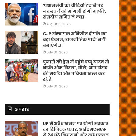
‘प्रधानमंत्री का वीडियो हटाने पर
जकरबर्ग को मांगनी होगी माफी’,
संसदीय समित ने कहा.
August 3, 2026
CJP संस्थापक अभिजीत दीपके का
बड़ा ऐलान, राजनीतिक पार्टी नहीं
बनाएंगे..!
July 31, 2026
पुजारी की ड्रेस में पहुंचे पप्पू यादव तो
भड़के ओम बिरला, बोले, आप संसद
की मर्यादा और पवित्रता खत्म कर
रहे हैं
July 31, 2026
अपराध
UP में अवैध खनन पर योगी सरकार
का डिजिटल प्रहार, आईएमएसएस
से 24 घंटे निगरानी और कड़े एक्शन