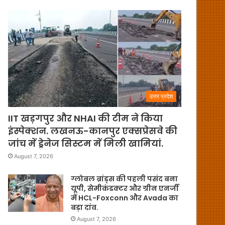
उत्तर प्रदेश
IIT खड़गपुर और NHAI की टीम ने किया
इंस्पेक्शन. लखनऊ-कानपुर एक्सप्रेसवे की
जांच में ड्रेनेज सिस्टम में मिली खामियां.
August 7, 2026
ग्लोबल ब्रांड्स की पहली पसंद बना
यूपी, सेमीकंडक्टर और ग्रीन एनर्जी
में HCL-Foxconn और Avada का
बड़ा दांव.
August 7, 2026