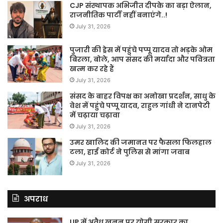
CJP संस्थापक अभिजीत दीपके का बड़ा ऐलान,
राजनीतिक पार्टी नहीं बनाएंगे..!
July 31, 2026
पुजारी की ड्रेस में पहुंचे पप्पू यादव तो भड़के ओम
बिरला, बोले, आप संसद की मर्यादा और पवित्रता
खत्म कर रहे हैं
July 31, 2026
संसद के बाहर विपक्ष का अनोखा प्रदर्शन, साधु के
वेश में पहुंचे पप्पू यादव, राहुल गांधी ने दानपेटी
में चढ़ाया चढ़ावा
July 31, 2026
उमर खालिद की जमानत पर फैसला फिलहाल
टला, हाई कोर्ट ने पुलिस से मांगा जवाब
July 31, 2026
अपराध
UP में अवैध खनन पर योगी सरकार का