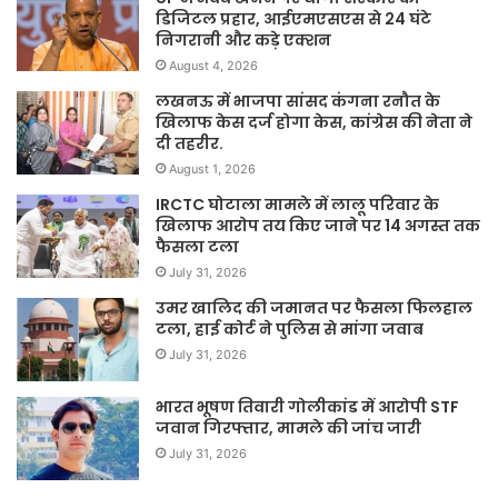
डिजिटल प्रहार, आईएमएसएस से 24 घंटे
निगरानी और कड़े एक्शन
August 4, 2026
लखनऊ में भाजपा सांसद कंगना रनौत के
खिलाफ केस दर्ज होगा केस, कांग्रेस की नेता ने
दी तहरीर.
August 1, 2026
IRCTC घोटाला मामले में लालू परिवार के
खिलाफ आरोप तय किए जाने पर 14 अगस्त तक
फैसला टला
July 31, 2026
उमर खालिद की जमानत पर फैसला फिलहाल
टला, हाई कोर्ट ने पुलिस से मांगा जवाब
July 31, 2026
भारत भूषण तिवारी गोलीकांड में आरोपी STF
जवान गिरफ्तार, मामले की जांच जारी
July 31, 2026