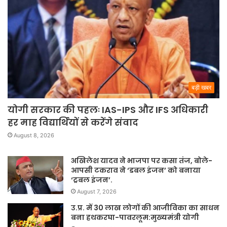
बड़ी खबर
योगी सरकार की पहलः IAS-IPS और IFS अधिकारी
हर माह विद्यार्थियों से करेंगे संवाद
August 8, 2026
अखिलेश यादव ने भाजपा पर कसा तंज, बोले-
आपसी टकराव ने ‘डबल इंजन’ को बनाया
‘ट्रबल इंजन’.
August 7, 2026
उ.प्र. में 30 लाख लोगों की आजीविका का साधन
बना हथकरघा-पावरलूम:मुख्यमंत्री योगी