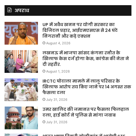
अपराध
UP में अवैध खनन पर योगी सरकार का
डिजिटल प्रहार, आईएमएसएस से 24 घंटे
निगरानी और कड़े एक्शन
August 4, 2026
लखनऊ में भाजपा सांसद कंगना रनौत के
खिलाफ केस दर्ज होगा केस, कांग्रेस की नेता ने
दी तहरीर.
August 1, 2026
IRCTC घोटाला मामले में लालू परिवार के
खिलाफ आरोप तय किए जाने पर 14 अगस्त तक
फैसला टला
July 31, 2026
उमर खालिद की जमानत पर फैसला फिलहाल
टला, हाई कोर्ट ने पुलिस से मांगा जवाब
July 31, 2026