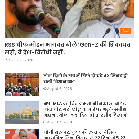
दिल्ली
RSS चीफ मोहन भागवत बोले ‘Gen-Z की शिकायत
सही, वे देश-विरोधी नहीं’.
August 6, 2026
तीन दिनों के सत्र में सिर्फ दो घंटे 43 मिनट ही
चली विधानसभा.
August 6, 2026
सपा MLA को विधानसभा से निकाला बाहर,
‘चंदा चोर, गद्दी छोड़’ के नारे पर भड़के सतीश
महाना, बोले- चंदा दिया हो तो रसीद दिखाओ.
August 4, 2026
योगी सरकार,बुलेट की रफ्तार: बेसिक-
माध्यमिक शिक्षा विभाग में 22 दिनों में 5.23