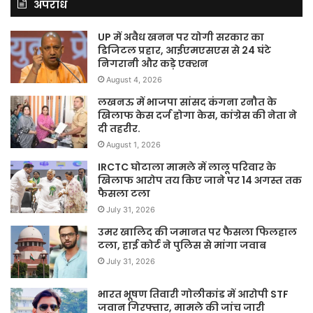
अपराध
UP में अवैध खनन पर योगी सरकार का
डिजिटल प्रहार, आईएमएसएस से 24 घंटे
निगरानी और कड़े एक्शन
August 4, 2026
लखनऊ में भाजपा सांसद कंगना रनौत के
खिलाफ केस दर्ज होगा केस, कांग्रेस की नेता ने
दी तहरीर.
August 1, 2026
IRCTC घोटाला मामले में लालू परिवार के
खिलाफ आरोप तय किए जाने पर 14 अगस्त तक
फैसला टला
July 31, 2026
उमर खालिद की जमानत पर फैसला फिलहाल
टला, हाई कोर्ट ने पुलिस से मांगा जवाब
July 31, 2026
भारत भूषण तिवारी गोलीकांड में आरोपी STF
जवान गिरफ्तार, मामले की जांच जारी