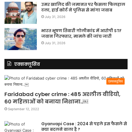
उमर खालिद की जमानत पर फैसला फिलहाल
टला, हाई कोर्ट ने पुलिस से मांगा जवाब
July 31, 2026
भारत भूषण तिवारी गोलीकांड में आरोपी STF
जवान गिरफ्तार, मामले की जांच जारी
July 31, 2026
एक्सक्लूसिव
एक्सक्लूसिव
Faridabad cyber crime : 485 अश्लील वीडियो,
60 महिलाओं को बनाया निशाना..￼
September 12, 2022
Gyanvapi Case : 2024 से पहले इस फैसले से
क्या बदलने वाला है ?