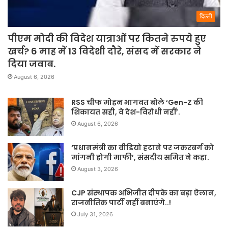
दिल्ली
पीएम मोदी की विदेश यात्राओं पर कितने रुपये हुए
खर्च? 6 माह में 13 विदेशी दौरे, संसद में सरकार ने
दिया जवाब.
August 6, 2026
RSS चीफ मोहन भागवत बोले ‘Gen-Z की
शिकायत सही, वे देश-विरोधी नहीं’.
August 6, 2026
‘प्रधानमंत्री का वीडियो हटाने पर जकरबर्ग को
मांगनी होगी माफी’, संसदीय समित ने कहा.
August 3, 2026
CJP संस्थापक अभिजीत दीपके का बड़ा ऐलान,
राजनीतिक पार्टी नहीं बनाएंगे..!
July 31, 2026