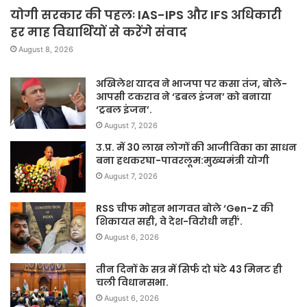
योगी सरकार की पहलः IAS-IPS और IFS अधिकारी
हर माह विद्यार्थियों से करेंगे संवाद
August 8, 2026
अखिलेश यादव ने भाजपा पर कसा तंज, बोले-
आपसी टकराव ने ‘डबल इंजन’ को बनाया
‘ट्रबल इंजन’.
August 7, 2026
उ.प्र. में 30 लाख लोगों की आजीविका का साधन
बना हथकरघा-पावरलूम:मुख्यमंत्री योगी
August 7, 2026
RSS चीफ मोहन भागवत बोले ‘Gen-Z की
शिकायत सही, वे देश-विरोधी नहीं’.
August 6, 2026
तीन दिनों के सत्र में सिर्फ दो घंटे 43 मिनट ही
चली विधानसभा.
August 6, 2026