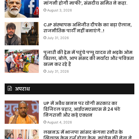
मांगनी होगी माफी’, संसदीय समित ने कहा.
August 3, 2026
CJP संस्थापक अभिजीत दीपके का बड़ा ऐलान,
राजनीतिक पार्टी नहीं बनाएंगे..!
July 31, 2026
पुजारी की ड्रेस में पहुंचे पप्पू यादव तो भड़के ओम
बिरला, बोले, आप संसद की मर्यादा और पवित्रता
खत्म कर रहे हैं
July 31, 2026
अपराध
UP में अवैध खनन पर योगी सरकार का
डिजिटल प्रहार, आईएमएसएस से 24 घंटे
निगरानी और कड़े एक्शन
August 4, 2026
लखनऊ में भाजपा सांसद कंगना रनौत के
खिलाफ केस दर्ज होगा केस, कांग्रेस की नेता ने