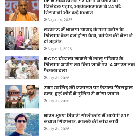
UP में अवैध खनन पर योगी सरकार का
डिजिटल प्रहार, आईएमएसएस से 24 घंटे
निगरानी और कड़े एक्शन
August 4, 2026
लखनऊ में भाजपा सांसद कंगना रनौत के
खिलाफ केस दर्ज होगा केस, कांग्रेस की नेता ने
दी तहरीर.
August 1, 2026
IRCTC घोटाला मामले में लालू परिवार के
खिलाफ आरोप तय किए जाने पर 14 अगस्त तक
फैसला टला
July 31, 2026
उमर खालिद की जमानत पर फैसला फिलहाल
टला, हाई कोर्ट ने पुलिस से मांगा जवाब
July 31, 2026
भारत भूषण तिवारी गोलीकांड में आरोपी STF
जवान गिरफ्तार, मामले की जांच जारी
July 31, 2026