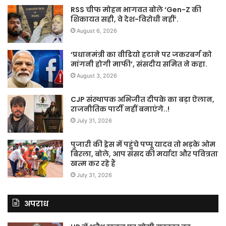
RSS चीफ मोहन भागवत बोले ‘Gen-Z की
शिकायत सही, वे देश-विरोधी नहीं’.
August 6, 2026
‘प्रधानमंत्री का वीडियो हटाने पर जकरबर्ग को
मांगनी होगी माफी’, संसदीय समित ने कहा.
August 3, 2026
CJP संस्थापक अभिजीत दीपके का बड़ा ऐलान,
राजनीतिक पार्टी नहीं बनाएंगे..!
July 31, 2026
पुजारी की ड्रेस में पहुंचे पप्पू यादव तो भड़के ओम
बिरला, बोले, आप संसद की मर्यादा और पवित्रता
खत्म कर रहे हैं
July 31, 2026
अपराध