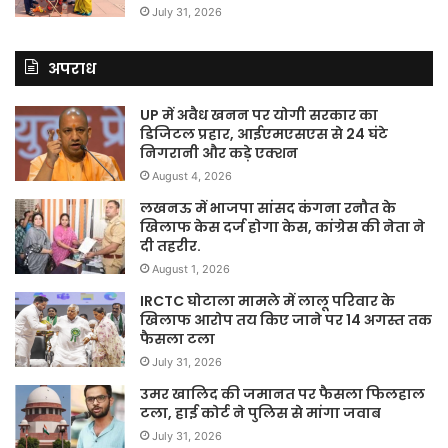
July 31, 2026
अपराध
UP में अवैध खनन पर योगी सरकार का
डिजिटल प्रहार, आईएमएसएस से 24 घंटे
निगरानी और कड़े एक्शन
August 4, 2026
लखनऊ में भाजपा सांसद कंगना रनौत के
खिलाफ केस दर्ज होगा केस, कांग्रेस की नेता ने
दी तहरीर.
August 1, 2026
IRCTC घोटाला मामले में लालू परिवार के
खिलाफ आरोप तय किए जाने पर 14 अगस्त तक
फैसला टला
July 31, 2026
उमर खालिद की जमानत पर फैसला फिलहाल
टला, हाई कोर्ट ने पुलिस से मांगा जवाब
July 31, 2026