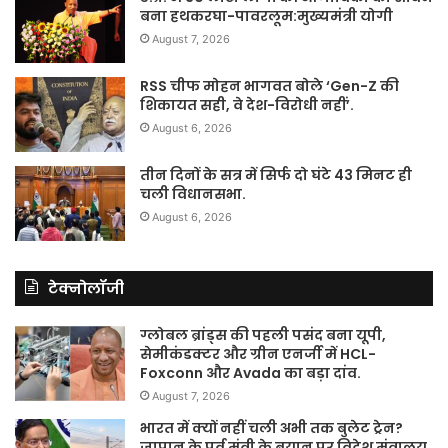
बना हथकरघा-पावरलूम:मुख्यमंत्री योगी
August 7, 2026
RSS चीफ मोहन भागवत बोले ‘Gen-Z की
शिकायत सही, वे देश-विरोधी नहीं’.
August 6, 2026
तीन दिनों के सत्र में सिर्फ दो घंटे 43 मिनट ही
चली विधानसभा.
August 6, 2026
टेक्नोलॉजी
ग्लोबल ब्रांड्स की पहली पसंद बना यूपी,
सेमीकंडक्टर और ग्रीन एनर्जी में HCL-
Foxconn और Avada का बड़ा दांव.
August 7, 2026
भारत में क्यों नहीं चली अभी तक बुलेट ट्रेन?
जापान के पूर्व मंत्री के बयान पर विदेश मंत्रालय