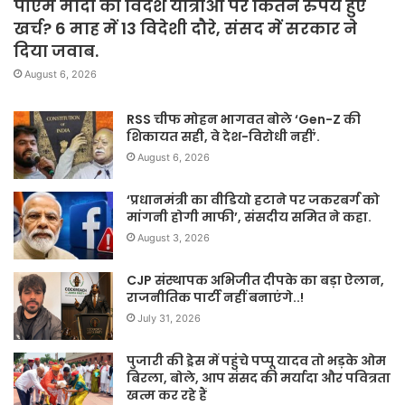
पीएम मोदी की विदेश यात्राओं पर कितने रुपये हुए
खर्च? 6 माह में 13 विदेशी दौरे, संसद में सरकार ने
दिया जवाब.
August 6, 2026
RSS चीफ मोहन भागवत बोले ‘Gen-Z की
शिकायत सही, वे देश-विरोधी नहीं’.
August 6, 2026
‘प्रधानमंत्री का वीडियो हटाने पर जकरबर्ग को
मांगनी होगी माफी’, संसदीय समित ने कहा.
August 3, 2026
CJP संस्थापक अभिजीत दीपके का बड़ा ऐलान,
राजनीतिक पार्टी नहीं बनाएंगे..!
July 31, 2026
पुजारी की ड्रेस में पहुंचे पप्पू यादव तो भड़के ओम
बिरला, बोले, आप संसद की मर्यादा और पवित्रता
खत्म कर रहे हैं