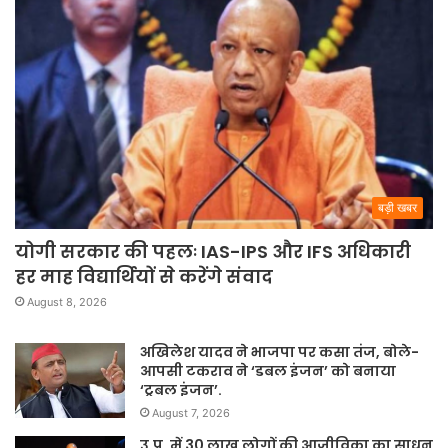
बड़ी खबर
योगी सरकार की पहलः IAS-IPS और IFS अधिकारी
हर माह विद्यार्थियों से करेंगे संवाद
August 8, 2026
अखिलेश यादव ने भाजपा पर कसा तंज, बोले-
आपसी टकराव ने ‘डबल इंजन’ को बनाया
‘ट्रबल इंजन’.
August 7, 2026
उ.प्र. में 30 लाख लोगों की आजीविका का साधन