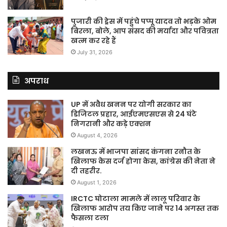
पुजारी की ड्रेस में पहुंचे पप्पू यादव तो भड़के ओम
बिरला, बोले, आप संसद की मर्यादा और पवित्रता
खत्म कर रहे हैं
July 31, 2026
अपराध
UP में अवैध खनन पर योगी सरकार का
डिजिटल प्रहार, आईएमएसएस से 24 घंटे
निगरानी और कड़े एक्शन
August 4, 2026
लखनऊ में भाजपा सांसद कंगना रनौत के
खिलाफ केस दर्ज होगा केस, कांग्रेस की नेता ने
दी तहरीर.
August 1, 2026
IRCTC घोटाला मामले में लालू परिवार के
खिलाफ आरोप तय किए जाने पर 14 अगस्त तक
फैसला टला