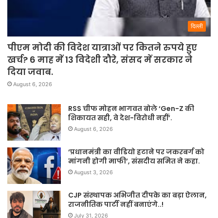
दिल्ली
पीएम मोदी की विदेश यात्राओं पर कितने रुपये हुए
खर्च? 6 माह में 13 विदेशी दौरे, संसद में सरकार ने
दिया जवाब.
August 6, 2026
RSS चीफ मोहन भागवत बोले ‘Gen-Z की
शिकायत सही, वे देश-विरोधी नहीं’.
August 6, 2026
‘प्रधानमंत्री का वीडियो हटाने पर जकरबर्ग को
मांगनी होगी माफी’, संसदीय समित ने कहा.
August 3, 2026
CJP संस्थापक अभिजीत दीपके का बड़ा ऐलान,
राजनीतिक पार्टी नहीं बनाएंगे..!
July 31, 2026