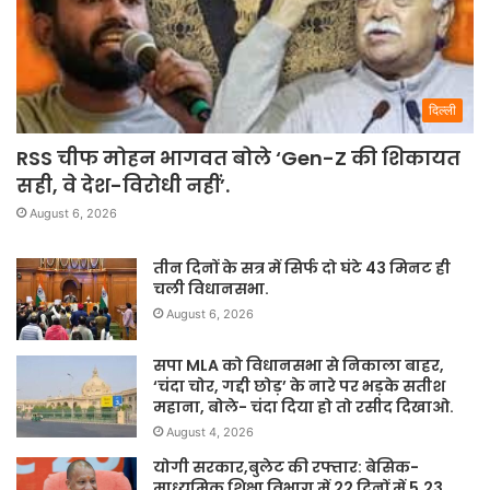
दिल्ली
RSS चीफ मोहन भागवत बोले ‘Gen-Z की शिकायत
सही, वे देश-विरोधी नहीं’.
August 6, 2026
तीन दिनों के सत्र में सिर्फ दो घंटे 43 मिनट ही
चली विधानसभा.
August 6, 2026
सपा MLA को विधानसभा से निकाला बाहर,
‘चंदा चोर, गद्दी छोड़’ के नारे पर भड़के सतीश
महाना, बोले- चंदा दिया हो तो रसीद दिखाओ.
August 4, 2026
योगी सरकार,बुलेट की रफ्तार: बेसिक-
माध्यमिक शिक्षा विभाग में 22 दिनों में 5.23