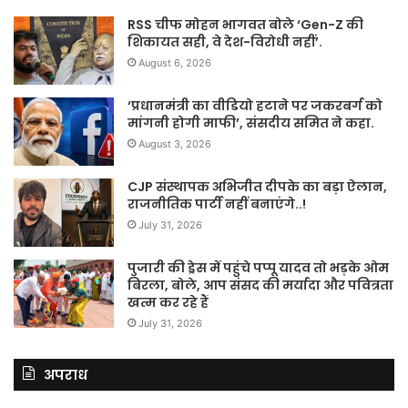
RSS चीफ मोहन भागवत बोले ‘Gen-Z की
शिकायत सही, वे देश-विरोधी नहीं’.
August 6, 2026
‘प्रधानमंत्री का वीडियो हटाने पर जकरबर्ग को
मांगनी होगी माफी’, संसदीय समित ने कहा.
August 3, 2026
CJP संस्थापक अभिजीत दीपके का बड़ा ऐलान,
राजनीतिक पार्टी नहीं बनाएंगे..!
July 31, 2026
पुजारी की ड्रेस में पहुंचे पप्पू यादव तो भड़के ओम
बिरला, बोले, आप संसद की मर्यादा और पवित्रता
खत्म कर रहे हैं
July 31, 2026
अपराध