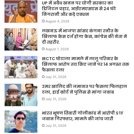
UP में अवैध खनन पर योगी सरकार का
डिजिटल प्रहार, आईएमएसएस से 24 घंटे
निगरानी और कड़े एक्शन
August 4, 2026
लखनऊ में भाजपा सांसद कंगना रनौत के
खिलाफ केस दर्ज होगा केस, कांग्रेस की नेता ने
दी तहरीर.
August 1, 2026
IRCTC घोटाला मामले में लालू परिवार के
खिलाफ आरोप तय किए जाने पर 14 अगस्त तक
फैसला टला
July 31, 2026
उमर खालिद की जमानत पर फैसला फिलहाल
टला, हाई कोर्ट ने पुलिस से मांगा जवाब
July 31, 2026
भारत भूषण तिवारी गोलीकांड में आरोपी STF
जवान गिरफ्तार, मामले की जांच जारी
July 31, 2026