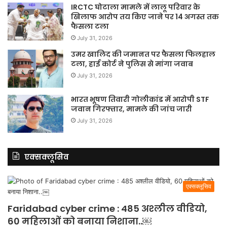
IRCTC घोटाला मामले में लालू परिवार के
खिलाफ आरोप तय किए जाने पर 14 अगस्त तक
फैसला टला
July 31, 2026
उमर खालिद की जमानत पर फैसला फिलहाल
टला, हाई कोर्ट ने पुलिस से मांगा जवाब
July 31, 2026
भारत भूषण तिवारी गोलीकांड में आरोपी STF
जवान गिरफ्तार, मामले की जांच जारी
July 31, 2026
एक्सक्लूसिव
एक्सक्लूसिव
Faridabad cyber crime : 485 अश्लील वीडियो,
60 महिलाओं को बनाया निशाना..￼