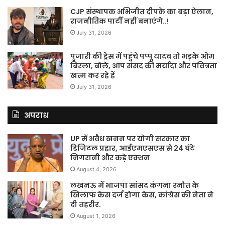
CJP संस्थापक अभिजीत दीपके का बड़ा ऐलान,
राजनीतिक पार्टी नहीं बनाएंगे..!
July 31, 2026
पुजारी की ड्रेस में पहुंचे पप्पू यादव तो भड़के ओम
बिरला, बोले, आप संसद की मर्यादा और पवित्रता
खत्म कर रहे हैं
July 31, 2026
अपराध
UP में अवैध खनन पर योगी सरकार का
डिजिटल प्रहार, आईएमएसएस से 24 घंटे
निगरानी और कड़े एक्शन
August 4, 2026
लखनऊ में भाजपा सांसद कंगना रनौत के
खिलाफ केस दर्ज होगा केस, कांग्रेस की नेता ने
दी तहरीर.
August 1, 2026