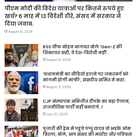
पीएम मोदी की विदेश यात्राओं पर कितने रुपये हुए
खर्च? 6 माह में 13 विदेशी दौरे, संसद में सरकार ने
दिया जवाब.
August 6, 2026
RSS चीफ मोहन भागवत बोले ‘Gen-Z की
शिकायत सही, वे देश-विरोधी नहीं’.
August 6, 2026
‘प्रधानमंत्री का वीडियो हटाने पर जकरबर्ग को
मांगनी होगी माफी’, संसदीय समित ने कहा.
August 3, 2026
CJP संस्थापक अभिजीत दीपके का बड़ा ऐलान,
राजनीतिक पार्टी नहीं बनाएंगे..!
July 31, 2026
पुजारी की ड्रेस में पहुंचे पप्पू यादव तो भड़के ओम
बिरला, बोले, आप संसद की मर्यादा और पवित्रता