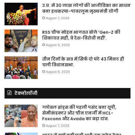
उ.प्र. में 30 लाख लोगों की आजीविका का साधन
बना हथकरघा-पावरलूम:मुख्यमंत्री योगी
August 7, 2026
RSS चीफ मोहन भागवत बोले ‘Gen-Z की
शिकायत सही, वे देश-विरोधी नहीं’.
August 6, 2026
तीन दिनों के सत्र में सिर्फ दो घंटे 43 मिनट ही
चली विधानसभा.
August 6, 2026
टेक्नोलॉजी
ग्लोबल ब्रांड्स की पहली पसंद बना यूपी,
सेमीकंडक्टर और ग्रीन एनर्जी में HCL-
Foxconn और Avada का बड़ा दांव.
August 7, 2026