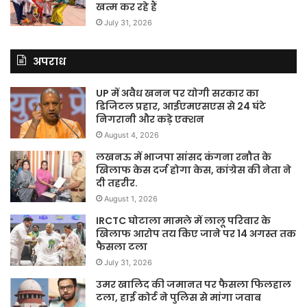
खत्म कर रहे हैं
July 31, 2026
अपराध
UP में अवैध खनन पर योगी सरकार का
डिजिटल प्रहार, आईएमएसएस से 24 घंटे
निगरानी और कड़े एक्शन
August 4, 2026
लखनऊ में भाजपा सांसद कंगना रनौत के
खिलाफ केस दर्ज होगा केस, कांग्रेस की नेता ने
दी तहरीर.
August 1, 2026
IRCTC घोटाला मामले में लालू परिवार के
खिलाफ आरोप तय किए जाने पर 14 अगस्त तक
फैसला टला
July 31, 2026
उमर खालिद की जमानत पर फैसला फिलहाल
टला, हाई कोर्ट ने पुलिस से मांगा जवाब