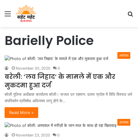
Menu
S
fo
Barielly Police
अपराध
November 30, 2020
0
बरेली: ‘लव ज‍िहाद‘ के मामले में एक और
मुकदमा हुआ दर्ज
बरेली पुलिस अधीक्षक कार्यालय बरेली। फजल उर रहमान: उत्‍तर प्रदेश में व‍िध‍ि व‍िरुदध धर्म
संपर‍िवर्तन प्र‍त‍िशेध अध‍िनयम लागू होने के…
Read More »
अपराध
November 23, 2020
0