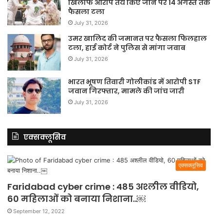
खिलाफ आरोप तय किए जाने पर 14 अगस्त तक
फैसला टला
July 31, 2026
उमर खालिद की जमानत पर फैसला फिलहाल
टला, हाई कोर्ट ने पुलिस से मांगा जवाब
July 31, 2026
भारत भूषण तिवारी गोलीकांड में आरोपी STF
जवान गिरफ्तार, मामले की जांच जारी
July 31, 2026
एक्सक्लूसिव
एक्सक्लूसिव
Faridabad cyber crime : 485 अश्लील वीडियो,
60 महिलाओं को बनाया निशाना..￼
September 12, 2022