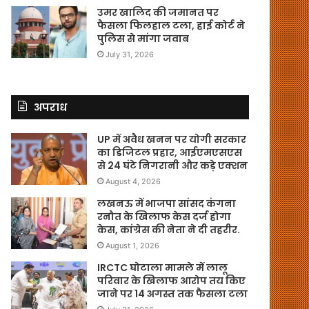
उमर खालिद की जमानत पर
फैसला फिलहाल टला, हाई कोर्ट ने
पुलिस से मांगा जवाब
July 31, 2026
अपराध
UP में अवैध खनन पर योगी सरकार
का डिजिटल प्रहार, आईएमएसएस
से 24 घंटे निगरानी और कड़े एक्शन
August 4, 2026
लखनऊ में भाजपा सांसद कंगना
रनौत के खिलाफ केस दर्ज होगा
केस, कांग्रेस की नेता ने दी तहरीर.
August 1, 2026
IRCTC घोटाला मामले में लालू
परिवार के खिलाफ आरोप तय किए
जाने पर 14 अगस्त तक फैसला टला