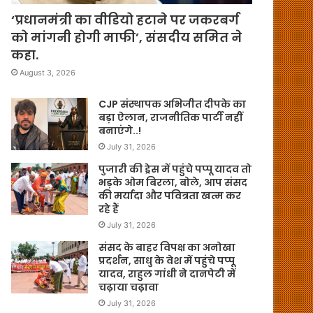
‘प्रधानमंत्री का वीडियो हटाने पर जकरबर्ग
को मांगनी होगी माफी’, संसदीय समित ने
कहा.
August 3, 2026
CJP संस्थापक अभिजीत दीपके का
बड़ा ऐलान, राजनीतिक पार्टी नहीं
बनाएंगे..!
July 31, 2026
पुजारी की ड्रेस में पहुंचे पप्पू यादव तो
भड़के ओम बिरला, बोले, आप संसद
की मर्यादा और पवित्रता खत्म कर
रहे हैं
July 31, 2026
संसद के बाहर विपक्ष का अनोखा
प्रदर्शन, साधु के वेश में पहुंचे पप्पू
यादव, राहुल गांधी ने दानपेटी में
चढ़ाया चढ़ावा
July 31, 2026