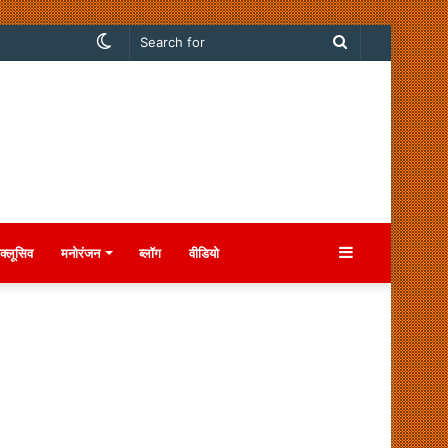
Switch
Search
skin
for
Sidebar
क्लूसिव
मनोरंजन
ब्लॉग
वीडियो