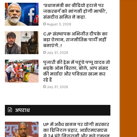
‘प्रधानमंत्री का वीडियो हटाने पर
जकरबर्ग को मांगनी होगी माफी’,
संसदीय समित ने कहा.
August 3, 2026
CJP संस्थापक अभिजीत दीपके का
बड़ा ऐलान, राजनीतिक पार्टी नहीं
बनाएंगे..!
July 31, 2026
पुजारी की ड्रेस में पहुंचे पप्पू यादव तो
भड़के ओम बिरला, बोले, आप संसद
की मर्यादा और पवित्रता खत्म कर
रहे हैं
July 31, 2026
अपराध
UP में अवैध खनन पर योगी सरकार
का डिजिटल प्रहार, आईएमएसएस
से 24 घंटे निगरानी और कड़े एक्शन