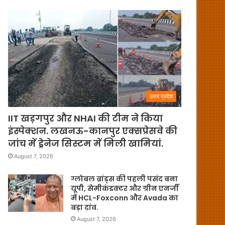
उत्तर प्रदेश
IIT खड़गपुर और NHAI की टीम ने किया
इंस्पेक्शन. लखनऊ-कानपुर एक्सप्रेसवे की
जांच में ड्रेनेज सिस्टम में मिली खामियां.
August 7, 2026
ग्लोबल ब्रांड्स की पहली पसंद बना
यूपी, सेमीकंडक्टर और ग्रीन एनर्जी
में HCL-Foxconn और Avada का
बड़ा दांव.
August 7, 2026