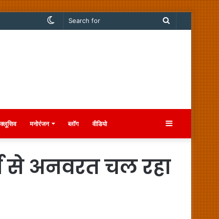
Switch
Search
skin
for
Sidebar
क्लूसिव
मनोरंजन
ब्लॉग
वीडियो
र्व से अनवरत चल रहा