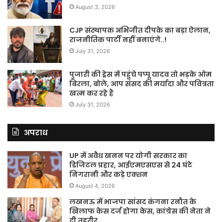
August 3, 2026
CJP संस्थापक अभिजीत दीपके का बड़ा ऐलान,
राजनीतिक पार्टी नहीं बनाएंगे..!
July 31, 2026
पुजारी की ड्रेस में पहुंचे पप्पू यादव तो भड़के ओम
बिरला, बोले, आप संसद की मर्यादा और पवित्रता
खत्म कर रहे हैं
July 31, 2026
अपराध
UP में अवैध खनन पर योगी सरकार का
डिजिटल प्रहार, आईएमएसएस से 24 घंटे
निगरानी और कड़े एक्शन
August 4, 2026
लखनऊ में भाजपा सांसद कंगना रनौत के
खिलाफ केस दर्ज होगा केस, कांग्रेस की नेता ने
दी तहरीर.