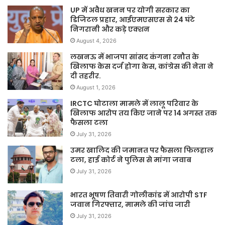
UP में अवैध खनन पर योगी सरकार का
डिजिटल प्रहार, आईएमएसएस से 24 घंटे
निगरानी और कड़े एक्शन
August 4, 2026
लखनऊ में भाजपा सांसद कंगना रनौत के
खिलाफ केस दर्ज होगा केस, कांग्रेस की नेता ने
दी तहरीर.
August 1, 2026
IRCTC घोटाला मामले में लालू परिवार के
खिलाफ आरोप तय किए जाने पर 14 अगस्त तक
फैसला टला
July 31, 2026
उमर खालिद की जमानत पर फैसला फिलहाल
टला, हाई कोर्ट ने पुलिस से मांगा जवाब
July 31, 2026
भारत भूषण तिवारी गोलीकांड में आरोपी STF
जवान गिरफ्तार, मामले की जांच जारी
July 31, 2026