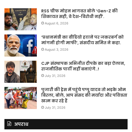
RSS चीफ मोहन भागवत बोले ‘Gen-Z की
शिकायत सही, वे देश-विरोधी नहीं’.
August 6, 2026
‘प्रधानमंत्री का वीडियो हटाने पर जकरबर्ग को
मांगनी होगी माफी’, संसदीय समित ने कहा.
August 3, 2026
CJP संस्थापक अभिजीत दीपके का बड़ा ऐलान,
राजनीतिक पार्टी नहीं बनाएंगे..!
July 31, 2026
पुजारी की ड्रेस में पहुंचे पप्पू यादव तो भड़के ओम
बिरला, बोले, आप संसद की मर्यादा और पवित्रता
खत्म कर रहे हैं
July 31, 2026
अपराध