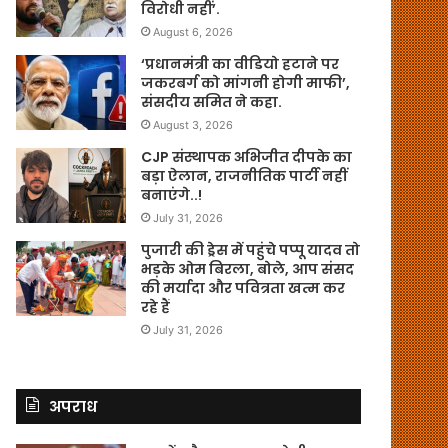
विरोधी नहीं’.
August 6, 2026
‘प्रधानमंत्री का वीडियो हटाने पर
जकरबर्ग को मांगनी होगी माफी’,
संसदीय समित ने कहा.
August 3, 2026
CJP संस्थापक अभिजीत दीपके का
बड़ा ऐलान, राजनीतिक पार्टी नहीं
बनाएंगे..!
July 31, 2026
पुजारी की ड्रेस में पहुंचे पप्पू यादव तो
भड़के ओम बिरला, बोले, आप संसद
की मर्यादा और पवित्रता खत्म कर
रहे हैं
July 31, 2026
अपराध