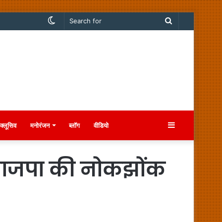
Switch
Search
skin
for
Sidebar
क्लूसिव
मनोरंजन
ब्लॉग
वीडियो
-भाजपा की नोकझोंक