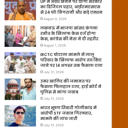
UP में अवैध खनन पर योगी सरकार
का डिजिटल प्रहार, आईएमएसएस
से 24 घंटे निगरानी और कड़े एक्शन
August 4, 2026
लखनऊ में भाजपा सांसद कंगना
रनौत के खिलाफ केस दर्ज होगा
केस, कांग्रेस की नेता ने दी तहरीर.
August 1, 2026
IRCTC घोटाला मामले में लालू
परिवार के खिलाफ आरोप तय किए
जाने पर 14 अगस्त तक फैसला टला
July 31, 2026
उमर खालिद की जमानत पर
फैसला फिलहाल टला, हाई कोर्ट ने
पुलिस से मांगा जवाब
July 31, 2026
भारत भूषण तिवारी गोलीकांड में
आरोपी STF जवान गिरफ्तार,
मामले की जांच जारी
July 31, 2026