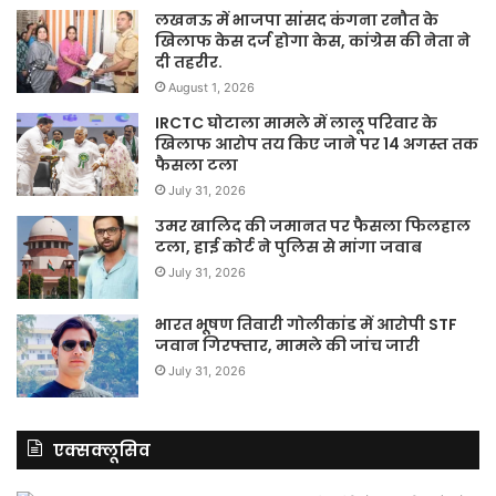
लखनऊ में भाजपा सांसद कंगना रनौत के
खिलाफ केस दर्ज होगा केस, कांग्रेस की नेता ने
दी तहरीर.
August 1, 2026
IRCTC घोटाला मामले में लालू परिवार के
खिलाफ आरोप तय किए जाने पर 14 अगस्त तक
फैसला टला
July 31, 2026
उमर खालिद की जमानत पर फैसला फिलहाल
टला, हाई कोर्ट ने पुलिस से मांगा जवाब
July 31, 2026
भारत भूषण तिवारी गोलीकांड में आरोपी STF
जवान गिरफ्तार, मामले की जांच जारी
July 31, 2026
एक्सक्लूसिव