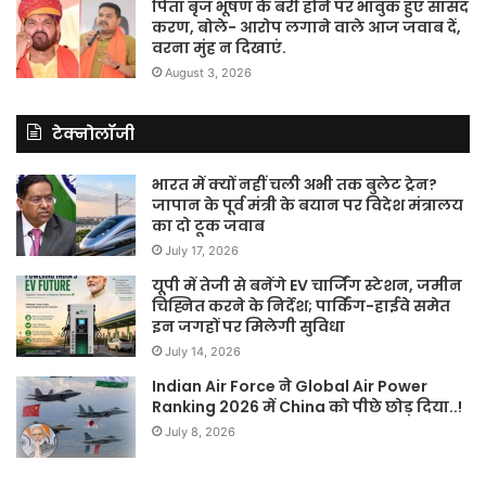
पिता बृज भूषण के बरी होने पर भावुक हुए सांसद
करण, बोले- आरोप लगाने वाले आज जवाब दें,
वरना मुंह न दिखाएं.
August 3, 2026
टेक्नोलॉजी
भारत में क्यों नहीं चली अभी तक बुलेट ट्रेन?
जापान के पूर्व मंत्री के बयान पर विदेश मंत्रालय
का दो टूक जवाब
July 17, 2026
यूपी में तेजी से बनेंगे EV चार्जिंग स्टेशन, जमीन
चिह्नित करने के निर्देश; पार्किंग-हाईवे समेत
इन जगहों पर मिलेगी सुविधा
July 14, 2026
Indian Air Force ने Global Air Power
Ranking 2026 में China को पीछे छोड़ दिया..!
July 8, 2026