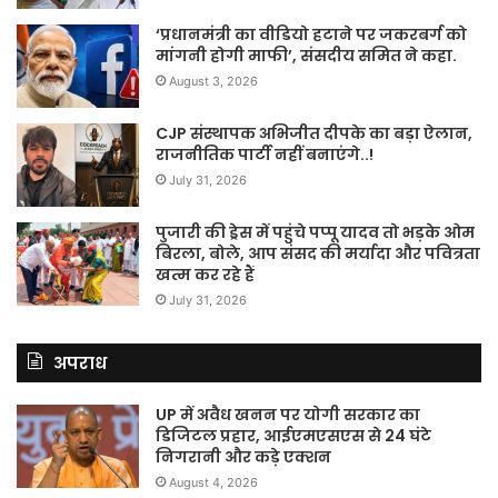
‘प्रधानमंत्री का वीडियो हटाने पर जकरबर्ग को
मांगनी होगी माफी’, संसदीय समित ने कहा.
August 3, 2026
CJP संस्थापक अभिजीत दीपके का बड़ा ऐलान,
राजनीतिक पार्टी नहीं बनाएंगे..!
July 31, 2026
पुजारी की ड्रेस में पहुंचे पप्पू यादव तो भड़के ओम
बिरला, बोले, आप संसद की मर्यादा और पवित्रता
खत्म कर रहे हैं
July 31, 2026
अपराध
UP में अवैध खनन पर योगी सरकार का
डिजिटल प्रहार, आईएमएसएस से 24 घंटे
निगरानी और कड़े एक्शन
August 4, 2026